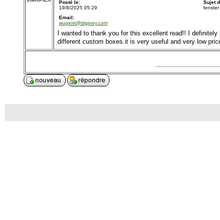
Posté le:
Sujet 
19/8/2025 05:29
fenster
Email:
wugeivt@diginey.com
I wanted to thank you for this excellent read!! I definite
different custom boxes.it is very useful and very low pric