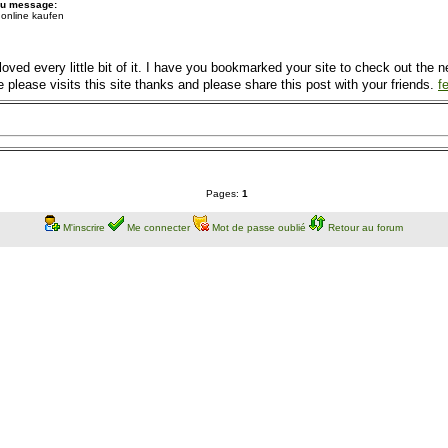
du message:
 online kaufen
ly loved every little bit of it. I have you bookmarked your site to check out th
e please visits this site thanks and please share this post with your friends.
f
Pages:
1
M'inscrire
Me connecter
Mot de passe oublié
Retour au forum