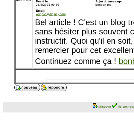
Posté le:
Sujet du message:
23/8/2025 09:36
bonbon thc
Email:
wugeivt@diginey.com
Bel article ! C'est un blog 
sans hésiter plus souvent c
instructif. Quoi qu'il en soit
remercier pour cet excellent
Continuez comme ça !
bon
M'inscrire
Me connect