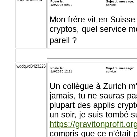
Posté le:
Sujet du message:
1/9/2025 09:32
service
Mon frère vit en Suisse
cryptos, quel service m
pareil ?
wqdqwd3423223
Posté le:
Sujet du message:
1/9/2025 12:11
service
Un collègue à Zurich m’a
jamais, tu ne sauras pa
plupart des applis cryp
un soir, je suis tombé su
https://gravitonprofit.org
compris que ce n’était 