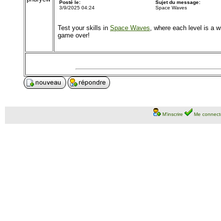
Posté le:
Sujet du message:
3/9/2025 04:24
Space Waves
Test your skills in
Space Waves
, where each level is a w
game over!
M'inscrire
Me connect