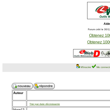
Aide
Forum créé le 30/1
Obtenez 100
Obtenez 1000
M'inscrire
Me connect
Auteur
Trier par date décroissante
bloop13