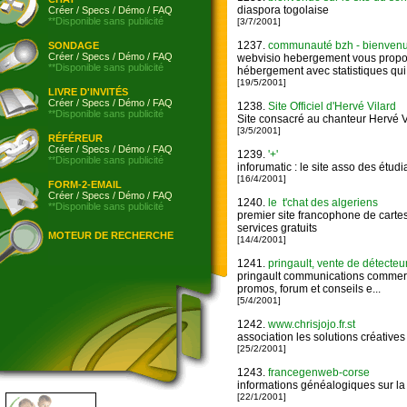
diaspora togolaise
Créer
/
Specs
/
Démo
/
FAQ
**Disponible sans publicité
[3/7/2001]
1237.
communauté bzh - bienvenue s
SONDAGE
Créer
/
Specs
/
Démo
/
FAQ
webvisio hebergement vous propose 
**Disponible sans publicité
hébergement avec statistiques qui.
[19/5/2001]
LIVRE D'INVITÉS
Créer
/
Specs
/
Démo
/
FAQ
1238.
Site Officiel d'Hervé Vilard
**Disponible sans publicité
Site consacré au chanteur Hervé V
[3/5/2001]
RÉFÉREUR
Créer
/
Specs
/
Démo
/
FAQ
1239.
'+'
**Disponible sans publicité
inforumatic : le site asso des étudi
[16/4/2001]
FORM-2-EMAIL
Créer
/
Specs
/
Démo
/
FAQ
1240.
le t'chat des algeriens
**Disponible sans publicité
premier site francophone de cartes 
services gratuits
MOTEUR DE RECHERCHE
[14/4/2001]
1241.
pringault, vente de détecteu
pringault communications commerci
promos, forum et conseils e...
[5/4/2001]
1242.
www.chrisjojo.fr.st
association les solutions créatives
[25/2/2001]
1243.
francegenweb-corse
informations généalogiques sur la
[22/1/2001]