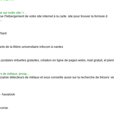
ur notre site ! / ...
l'hébergement de votre site internet à la carte. site pour trouver la formule d
..
ilard
ants de la filière universitaire infocom à nantes
postales virtuelles gratuites, création en ligne de pages webs, mail gratuit, et plein
rs de métaux, prosp...
alise détecteurs de métaux et vous conseille aussi sur la recherche de trésors: ve
 - havalook
 corse.