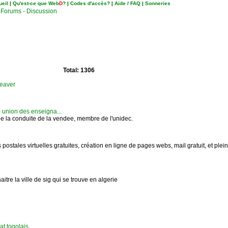
ueil
|
Qu'est-ce que Web
D
?
|
Codes d'accès?
|
Aide / FAQ
|
Sonneries
Forums - Discussion
Total: 1306
weaver
 union des enseigna...
e la conduite de la vendee, membre de l'unidec.
postales virtuelles gratuites, création en ligne de pages webs, mail gratuit, et plein
aitre la ville de sig qui se trouve en algerie
at togolais