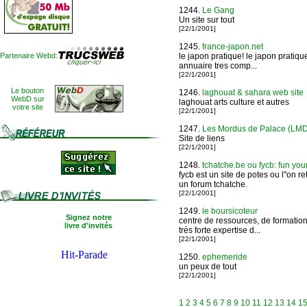
1244.
Le Gang
Un site sur tout
[22/1/2001]
1245.
france-japon.net
Partenaire Webd:
le japon pratique! le japon pratiqu
annuaire tres comp...
[22/1/2001]
Le bouton
1246.
laghouat & sahara web site
WebD sur
laghouat arts culture et autres
votre site
[22/1/2001]
1247.
Les Mordus de Palace (LM
Site de liens
[22/1/2001]
1248.
tchatche.be ou fycb: fun you
fycb est un site de potes ou l''on 
un forum tchatche.
[22/1/2001]
1249.
le boursicoteur
Signez notre
centre de ressources, de formation
livre d'invités
très forte expertise d...
[22/1/2001]
1250.
ephemeride
un peux de tout
[22/1/2001]
1
2
3
4
5
6
7
8
9
10
11
12
13
14
1