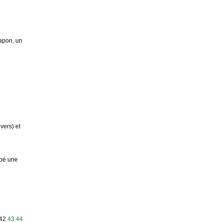
japon, un
vers) et
ppé une
42
43
44