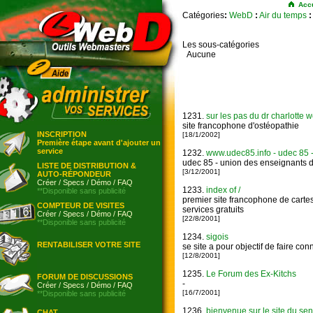
Acc
Catégories
:
WebD
:
Air du temps
:
Les sous-catégories
Aucune
1231.
sur les pas du dr charlotte 
site francophone d'ostéopathie
INSCRIPTION
[18/1/2002]
Première étape avant d'ajouter un
service
1232.
www.udec85.info - udec 85 -
udec 85 - union des enseignants d
LISTE DE DISTRIBUTION &
[3/12/2001]
AUTO-RÉPONDEUR
Créer
/
Specs
/
Démo
/
FAQ
1233.
index of /
**Disponible sans publicité
premier site francophone de cartes 
COMPTEUR DE VISITES
services gratuits
Créer
/
Specs
/
Démo
/
FAQ
[22/8/2001]
**Disponible sans publicité
1234.
sigois
RENTABILISER VOTRE SITE
se site a pour objectif de faire conn
[12/8/2001]
1235.
Le Forum des Ex-Kitchs
FORUM DE DISCUSSIONS
-
Créer
/
Specs
/
Démo
/
FAQ
[16/7/2001]
**Disponible sans publicité
1236.
bienvenue sur le site du sen
CHAT