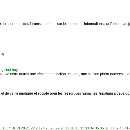
e au quotidien, des forums pratiques sur le japon, des informations sur l'emploi au 
DP)
ng cool boys...
retrouve entre autres une très bonne section de liens, une section photo (soirees et di
 et de veille juridique et sociale pour les ressoruces humaines, tripalium a dévelo
5
16
17
18
19
20
21
22
23
24
25
26
27
28
29
30
31
32
33
34
35
36
37
38
39
40
41