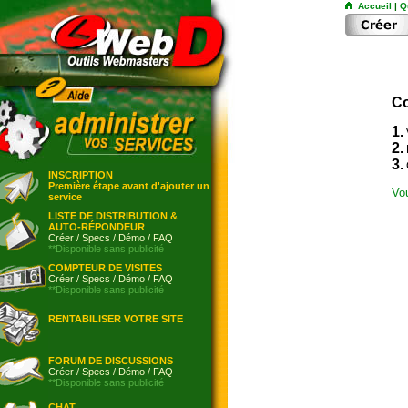
Accueil
|
Q
Co
1.
2.
3.
INSCRIPTION
Première étape avant d'ajouter un
Vo
service
LISTE DE DISTRIBUTION &
AUTO-RÉPONDEUR
Créer
/
Specs
/
Démo
/
FAQ
**Disponible sans publicité
COMPTEUR DE VISITES
Créer
/
Specs
/
Démo
/
FAQ
**Disponible sans publicité
RENTABILISER VOTRE SITE
FORUM DE DISCUSSIONS
Créer
/
Specs
/
Démo
/
FAQ
**Disponible sans publicité
CHAT