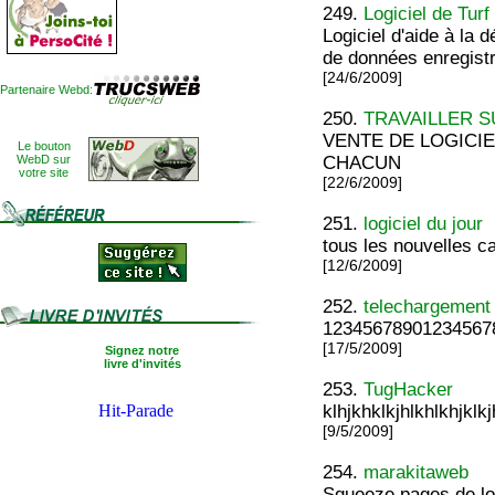
249.
Logiciel de Turf
Logiciel d'aide à la
de données enregist
[24/6/2009]
Partenaire Webd:
250.
TRAVAILLER S
VENTE DE LOGICI
Le bouton
WebD sur
CHACUN
votre site
[22/6/2009]
251.
logiciel du jour
tous les nouvelles ca
[12/6/2009]
252.
telechargement
12345678901234567
[17/5/2009]
Signez notre
livre d'invités
253.
TugHacker
klhjkhklkjhlkhlkhjklkj
[9/5/2009]
254.
marakitaweb
Squeeze pages de lo