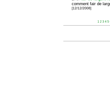
comment fair de large
[12/12/2008]
1
2
3
4
5