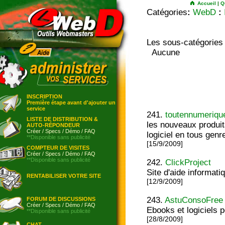
Accueil
|
Q
Catégories
:
WebD
:
Les sous-catégories
Aucune
INSCRIPTION
Première étape avant d'ajouter un
service
241.
toutennumeriqu
LISTE DE DISTRIBUTION &
les nouveaux produi
AUTO-RÉPONDEUR
Créer
/
Specs
/
Démo
/
FAQ
logiciel en tous genr
**Disponible sans publicité
[15/9/2009]
COMPTEUR DE VISITES
Créer
/
Specs
/
Démo
/
FAQ
**Disponible sans publicité
242.
ClickProject
Site d'aide informati
RENTABILISER VOTRE SITE
[12/9/2009]
243.
AstuConsoFree
FORUM DE DISCUSSIONS
Créer
/
Specs
/
Démo
/
FAQ
Ebooks et logiciels p
**Disponible sans publicité
[28/8/2009]
CHAT