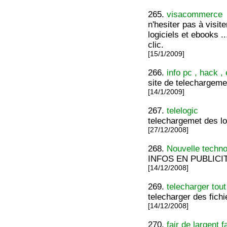
265.
visacommerce
n'hesiter pas à visit
logiciels et ebooks .
clic.
[15/1/2009]
266.
info pc , hack , 
site de telechargeme
[14/1/2009]
267.
telelogic
telechargemet des loo
[27/12/2008]
268.
Nouvelle techno
INFOS EN PUBLICITE 
[14/12/2008]
269.
telecharger tout
telecharger des fich
[14/12/2008]
270.
fair de largent f