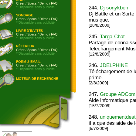
Créer
/
Specs
/
Démo
/
FAQ
244.
Dj sonykben
**Disponible sans publicité
Dj Batlle et un Sort
SONDAGE
Créer
/
Specs
/
Démo
/
FAQ
musique.
**Disponible sans publicité
[28/8/2009]
LIVRE D'INVITÉS
Créer
/
Specs
/
Démo
/
FAQ
245.
Targa-Chat
**Disponible sans publicité
Partage de connaisse
RÉFÉREUR
Telechargement Music 
Créer
/
Specs
/
Démo
/
FAQ
**Disponible sans publicité
[12/8/2009]
FORM-2-EMAIL
246.
JDELPHINE
Créer
/
Specs
/
Démo
/
FAQ
**Disponible sans publicité
Téléchargement de lo
prime.
MOTEUR DE RECHERCHE
[2/8/2009]
247.
Groupe ADComp
Aide informatique par
[15/7/2009]
248.
uniquementdestu
il a que des aide de l
[5/7/2009]