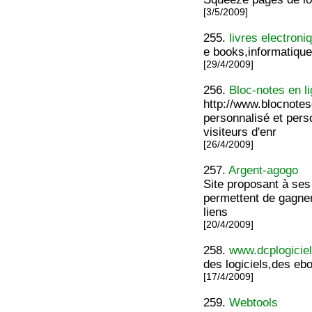
[3/5/2009]
255.
livres electroni
e books,informatique,
[29/4/2009]
256.
Bloc-notes en li
http://www.blocnotes
personnalisé et perso
visiteurs d'enr
[26/4/2009]
257.
Argent-agogo
Site proposant à ses
permettent de gagner
liens
[20/4/2009]
258.
www.dcplogicie
des logiciels,des eb
[17/4/2009]
259.
Webtools