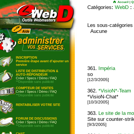
Accueil
|
Q
Catégories
:
WebD
:
Les sous-catégories
Aucune
INSCRIPTION
Première étape avant d'ajouter un
service
361.
Impéria
LISTE DE DISTRIBUTION &
so
AUTO-RÉPONDEUR
Créer
/
Specs
/
Démo
/
FAQ
[12/3/2005]
**Disponible sans publicité
COMPTEUR DE VISITES
362.
*VisioN*-Team
Créer
/
Specs
/
Démo
/
FAQ
**Disponible sans publicité
*VisioN-Chat*
[10/3/2005]
RENTABILISER VOTRE SITE
363.
Le site de la mo
Site sur counter-stri
FORUM DE DISCUSSIONS
Créer
/
Specs
/
Démo
/
FAQ
[9/3/2005]
**Disponible sans publicité
CHAT