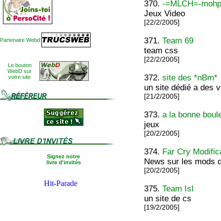
370.
-=MLCH=-moh
Jeux Video
[22/2/2005]
371.
Team 69
Partenaire Webd:
team css
[22/2/2005]
Le bouton
WebD sur
372.
site des *nBm*
votre site
un site dédié a des 
[21/2/2005]
373.
a la bonne boul
jeux
[20/2/2005]
374.
Far Cry Modific
Signez notre
News sur les mods d
livre d'invités
[20/2/2005]
375.
Team IsI
un site de cs
[19/2/2005]