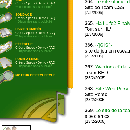
364.
Le site officiel
Créer
/
Specs
/
Démo
/
FAQ
Site de Team CSS
**Disponible sans publicité
[7/3/2005]
SONDAGE
Créer
/
Specs
/
Démo
/
FAQ
**Disponible sans publicité
365.
Half Life2 Final
Tout sur HL²
LIVRE D'INVITÉS
Créer
/
Specs
/
Démo
/
FAQ
[2/3/2005]
**Disponible sans publicité
RÉFÉREUR
366.
~]GIS[~
Créer
/
Specs
/
Démo
/
FAQ
site de jeu en resea
**Disponible sans publicité
[2/3/2005]
FORM-2-EMAIL
Créer
/
Specs
/
Démo
/
FAQ
**Disponible sans publicité
367.
Warriors of delt
Team BHD
MOTEUR DE RECHERCHE
[25/2/2005]
368.
Site Web Perso
Site Perso
[23/2/2005]
369.
Le site de la t
site clan cs
[23/2/2005]