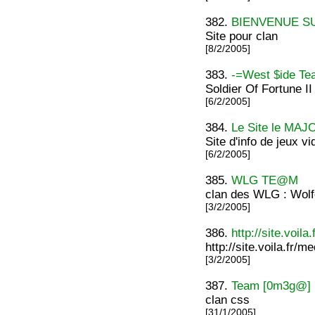
382.
BIENVENUE S
Site pour clan
[8/2/2005]
383.
-=West $ide Te
Soldier Of Fortune II
[6/2/2005]
384.
Le Site le MAJ
Site d'info de jeux v
[6/2/2005]
385.
WLG TE@M
clan des WLG : Wolf
[3/2/2005]
386.
http://site.voila
http://site.voila.fr/m
[3/2/2005]
387.
Team [0m3g@]
clan css
[31/1/2005]