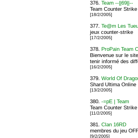
376.
Team --||69||--
Team Counter Strike
[18/2/2005]
377.
Te@m Les Tueur
jeux counter-strike
[17/2/2005]
378.
ProPain Team Co
Bienvenue sur le sit
tenir informé des diff
[16/2/2005]
379.
World Of Drago
Shard Ultima Online 
[13/2/2005]
380.
-=pE | Team
Team Counter Strike
[11/2/2005]
381.
Clan 16RD
membres du jeu OFP
[9/2/2005]