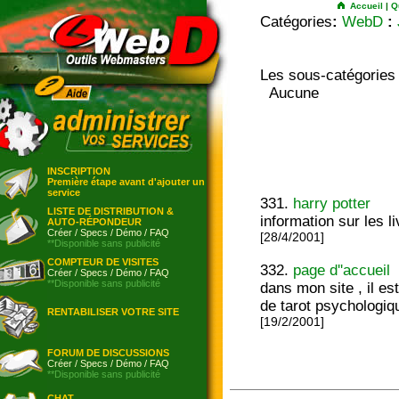
Accueil
|
Q
Catégories
:
WebD
:
Les sous-catégories
Aucune
INSCRIPTION
Première étape avant d'ajouter un
service
331.
harry potter
LISTE DE DISTRIBUTION &
information sur les li
AUTO-RÉPONDEUR
Créer
/
Specs
/
Démo
/
FAQ
[28/4/2001]
**Disponible sans publicité
COMPTEUR DE VISITES
332.
page d''accueil
Créer
/
Specs
/
Démo
/
FAQ
**Disponible sans publicité
dans mon site , il es
de tarot psychologiq
RENTABILISER VOTRE SITE
[19/2/2001]
FORUM DE DISCUSSIONS
Créer
/
Specs
/
Démo
/
FAQ
**Disponible sans publicité
CHAT