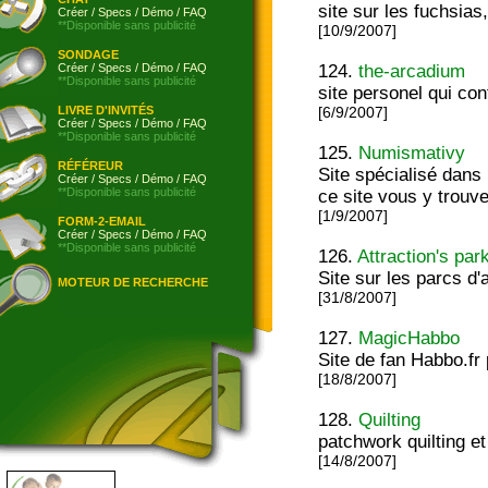
site sur les fuchsia
Créer
/
Specs
/
Démo
/
FAQ
**Disponible sans publicité
[10/9/2007]
SONDAGE
Créer
/
Specs
/
Démo
/
FAQ
124.
the-arcadium
**Disponible sans publicité
site personel qui con
LIVRE D'INVITÉS
[6/9/2007]
Créer
/
Specs
/
Démo
/
FAQ
**Disponible sans publicité
125.
Numismativy
RÉFÉREUR
Site spécialisé dans 
Créer
/
Specs
/
Démo
/
FAQ
**Disponible sans publicité
ce site vous y trouve
[1/9/2007]
FORM-2-EMAIL
Créer
/
Specs
/
Démo
/
FAQ
**Disponible sans publicité
126.
Attraction's par
Site sur les parcs d'
MOTEUR DE RECHERCHE
[31/8/2007]
127.
MagicHabbo
Site de fan Habbo.fr 
[18/8/2007]
128.
Quilting
patchwork quilting et
[14/8/2007]