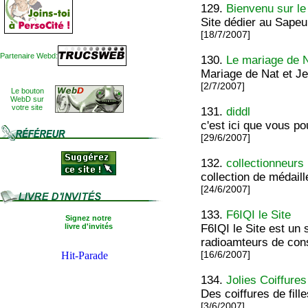
129.
Bienvenu sur le
Site dédier au Sape
[18/7/2007]
Partenaire Webd:
130.
Le mariage de N
Mariage de Nat et Je
[2/7/2007]
Le bouton
WebD sur
votre site
131.
diddl
c'est ici que vous po
[29/6/2007]
132.
collectionneurs
collection de médaill
[24/6/2007]
133.
F6IQI le Site
Signez notre
livre d'invités
F6IQI le Site est un
radioamteurs de cons
[16/6/2007]
134.
Jolies Coiffures
Des coiffures de fil
[3/6/2007]