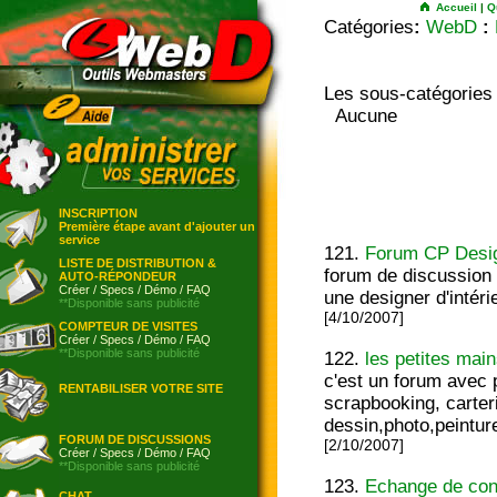
Accueil
|
Q
Catégories
:
WebD
:
Les sous-catégories
Aucune
INSCRIPTION
Première étape avant d'ajouter un
service
121.
Forum CP Desi
LISTE DE DISTRIBUTION &
forum de discussion 
AUTO-RÉPONDEUR
Créer
/
Specs
/
Démo
/
FAQ
une designer d'intéri
**Disponible sans publicité
[4/10/2007]
COMPTEUR DE VISITES
Créer
/
Specs
/
Démo
/
FAQ
**Disponible sans publicité
122.
les petites mai
c'est un forum avec pl
RENTABILISER VOTRE SITE
scrapbooking, carte
dessin,photo,peinture
FORUM DE DISCUSSIONS
[2/10/2007]
Créer
/
Specs
/
Démo
/
FAQ
**Disponible sans publicité
123.
Echange de con
CHAT