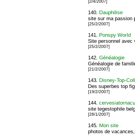
[2/4/2007]
140.
Dauphilise
site sur ma passion 
[25/2/2007]
141.
Ponspy World
Site personnel avec 
[25/2/2007]
142.
Généalogie
Généalogie de famill
[21/2/2007]
143.
Disney-Top-Coll
Des superbes top fi
[19/2/2007]
144.
cervesiatornac
site tegestophile belg
[28/1/2007]
145.
Mon site
photos de vacances, 