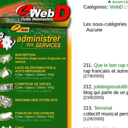
Accueil
|
Q
Catégories
:
WebD
:
Les sous-catégories
Aucune
INSCRIPTION
Première étape avant d'ajouter un
service
211.
Que le bon rap r
LISTE DE DISTRIBUTION &
rap francaiis et autre bref
AUTO-RÉPONDEUR
Créer
/
Specs
/
Démo
/
FAQ
[27/8/2005]
**Disponible sans publicité
COMPTEUR DE VISITES
212.
jolebogossdu68
Créer
/
Specs
/
Démo
/
FAQ
**Disponible sans publicité
blog qui parle de un 
[23/8/2005]
RENTABILISER VOTRE SITE
213.
Terminal
collectif musical per
FORUM DE DISCUSSIONS
Créer
/
Specs
/
Démo
/
FAQ
[12/8/2005]
**Disponible sans publicité
CHAT