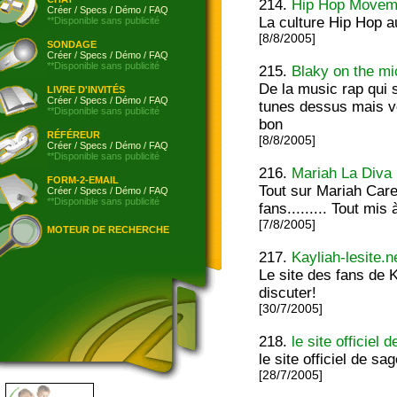
214.
Hip Hop Movem
Créer
/
Specs
/
Démo
/
FAQ
La culture Hip Hop a
**Disponible sans publicité
[8/8/2005]
SONDAGE
Créer
/
Specs
/
Démo
/
FAQ
**Disponible sans publicité
215.
Blaky on the mi
De la music rap qui 
LIVRE D'INVITÉS
Créer
/
Specs
/
Démo
/
FAQ
tunes dessus mais vo
**Disponible sans publicité
bon
RÉFÉREUR
[8/8/2005]
Créer
/
Specs
/
Démo
/
FAQ
**Disponible sans publicité
216.
Mariah La Diva
FORM-2-EMAIL
Tout sur Mariah Care
Créer
/
Specs
/
Démo
/
FAQ
**Disponible sans publicité
fans......... Tout mis
[7/8/2005]
MOTEUR DE RECHERCHE
217.
Kayliah-lesite.n
Le site des fans de 
discuter!
[30/7/2005]
218.
le site officiel
le site officiel de sa
[28/7/2005]