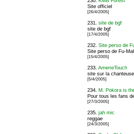
230.
KMB Forest
Site officiel
[26/4/2005]
231.
site de bgf
site de bgf
[17/4/2005]
232.
Site perso de F
Site perso de Fu-Ma
[15/4/2005]
233.
AmerieTouch
site sur la chanteus
[5/4/2005]
234.
M. Pokora is th
Pour tous les fans d
[27/3/2005]
235.
jah mic
reggae
[24/3/2005]