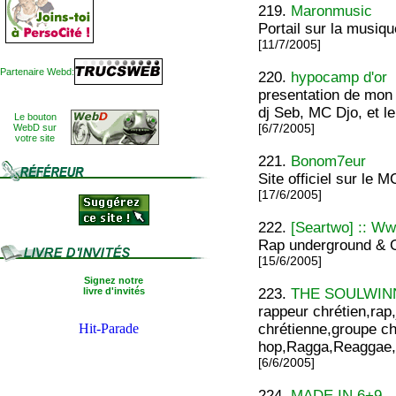
219.
Maronmusic
Portail sur la musiq
[11/7/2005]
Partenaire Webd:
220.
hypocamp d'or
presentation de mon
dj Seb, MC Djo, et 
Le bouton
WebD sur
[6/7/2005]
votre site
221.
Bonom7eur
Site officiel sur le
[17/6/2005]
222.
[Seartwo] :: W
Rap underground & Gr
[15/6/2005]
Signez notre
livre d'invités
223.
THE SOULWIN
rappeur chrétien,rap
chrétienne,groupe ch
hop,Ragga,Reaggae,
[6/6/2005]
224.
MADE IN 6+9