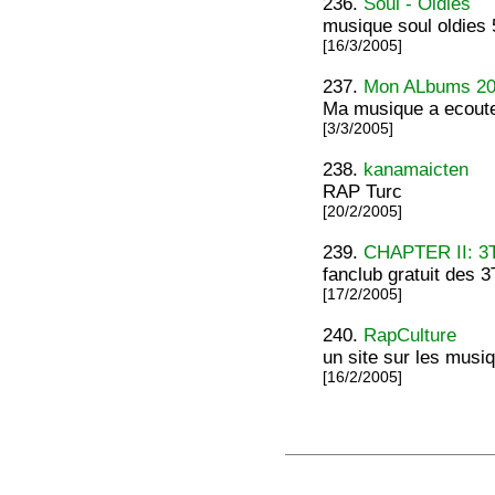
236.
Soul - Oldies
musique soul oldies 
[16/3/2005]
237.
Mon ALbums 2
Ma musique a ecout
[3/3/2005]
238.
kanamaicten
RAP Turc
[20/2/2005]
239.
CHAPTER II: 
fanclub gratuit des 3
[17/2/2005]
240.
RapCulture
un site sur les musi
[16/2/2005]