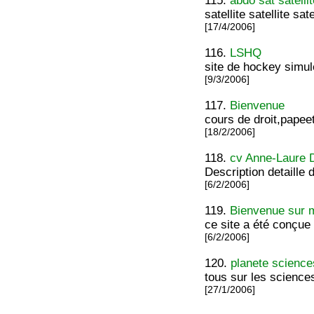
115.
abdo sat satelli
satellite satellite sa
[17/4/2006]
116.
LSHQ
site de hockey simule
[9/3/2006]
117.
Bienvenue
cours de droit,papee
[18/2/2006]
118.
cv Anne-Laure 
Description detaille
[6/2/2006]
119.
Bienvenue sur 
ce site a été conçue 
[6/2/2006]
120.
planete science
tous sur les science
[27/1/2006]