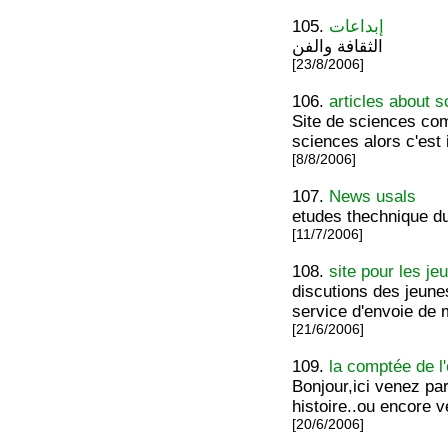
105.
إبداعات
الثقافة والفن
[23/8/2006]
106.
articles about 
Site de sciences com
sciences alors c'est i
[8/8/2006]
107.
News usals
etudes thechnique du 
[11/7/2006]
108.
site pour les je
discutions des jeune
service d'envoie de 
[21/6/2006]
109.
la comptée de l'
Bonjour,ici venez parl
histoire..ou encore v
[20/6/2006]