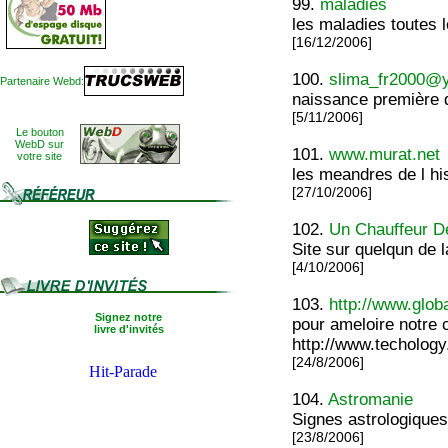
99.
maladies
les maladies toutes 
[16/12/2006]
100.
slima_fr2000@y
Partenaire Webd:
naissance première 
[5/11/2006]
Le bouton
WebD sur
101.
www.murat.net
votre site
les meandres de l hi
[27/10/2006]
102.
Un Chauffeur D
Site sur quelqun de l
[4/10/2006]
103.
http://www.glob
Signez notre
pour ameloire notre 
livre d'invités
http://www.techology.
[24/8/2006]
104.
Astromanie
Signes astrologiques
[23/8/2006]