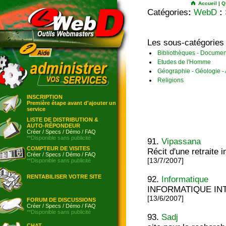
Accueil
|
Q
Catégories
:
WebD
:
Les sous-catégories
Bibliothèques - Documen
Etudes de l'Homme
Géographie - Géologie -
Religions
INSCRIPTION
Première étape avant d'ajouter un
service
LISTE DE DISTRIBUTION &
AUTO-RÉPONDEUR
Créer
/
Specs
/
Démo
/
FAQ
**Disponible sans publicité
91.
Vipassana
COMPTEUR DE VISITES
Récit d'une retraite 
Créer
/
Specs
/
Démo
/
FAQ
[13/7/2007]
**Disponible sans publicité
RENTABILISER VOTRE SITE
92.
Informatique
INFORMATIQUE IN
[13/6/2007]
FORUM DE DISCUSSIONS
Créer
/
Specs
/
Démo
/
FAQ
**Disponible sans publicité
93.
Sadj
CHAT