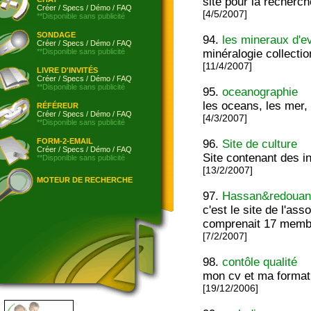
site pour la recherch
Créer
/
Specs
/
Démo
/
FAQ
[4/5/2007]
**Disponible sans publicité
SONDAGE
94.
les mineraux d'e
Créer
/
Specs
/
Démo
/
FAQ
**Disponible sans publicité
minéralogie collect
[11/4/2007]
LIVRE D'INVITÉS
Créer
/
Specs
/
Démo
/
FAQ
**Disponible sans publicité
95.
oceanographie
les oceans, les mer,
RÉFÉREUR
Créer
/
Specs
/
Démo
/
FAQ
[4/3/2007]
**Disponible sans publicité
FORM-2-EMAIL
96.
Site de culture
Créer
/
Specs
/
Démo
/
FAQ
Site contenant des i
**Disponible sans publicité
[13/2/2007]
MOTEUR DE RECHERCHE
97.
Hassan&redoua
c'est le site de l'ass
comprenait 17 membre
[7/2/2007]
98.
contôle qualité
mon cv et ma formati
[19/12/2006]