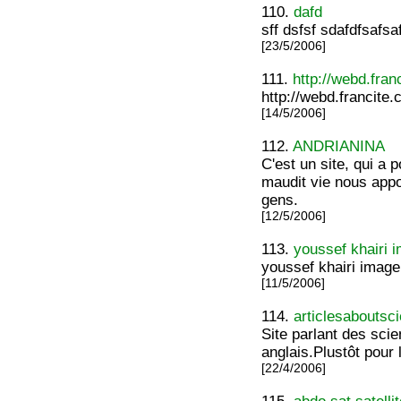
110.
dafd
sff dsfsf sdafdfsafsa
[23/5/2006]
111.
http://webd.fran
http://webd.francite
[14/5/2006]
112.
ANDRIANINA
C'est un site, qui a 
maudit vie nous appo
gens.
[12/5/2006]
113.
youssef khairi i
youssef khairi image
[11/5/2006]
114.
articlesaboutsc
Site parlant des scie
anglais.Plustôt pour 
[22/4/2006]