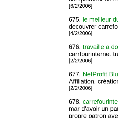
[6/2/2006]
675.
le meilleur 
decouvrer carrefo
[4/2/2006]
676.
travaille a d
carrfourinternet tr
[2/2/2006]
677.
NetProfit Blu
Affiliation, créati
[2/2/2006]
678.
carrefourinte
mar d'avoir un par
propre patron ave