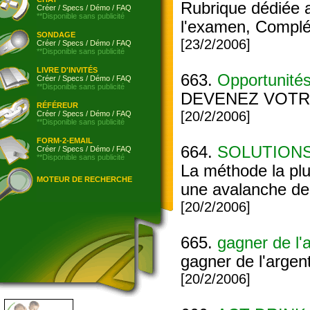
Rubrique dédiée
Créer
/
Specs
/
Démo
/
FAQ
**Disponible sans publicité
l'examen, Complé
SONDAGE
[23/2/2006]
Créer
/
Specs
/
Démo
/
FAQ
**Disponible sans publicité
LIVRE D'INVITÉS
663.
Opportunités
Créer
/
Specs
/
Démo
/
FAQ
**Disponible sans publicité
DEVENEZ VOTRE
RÉFÉREUR
[20/2/2006]
Créer
/
Specs
/
Démo
/
FAQ
**Disponible sans publicité
FORM-2-EMAIL
664.
SOLUTIONS
Créer
/
Specs
/
Démo
/
FAQ
**Disponible sans publicité
La méthode la plus
MOTEUR DE RECHERCHE
une avalanche de v
[20/2/2006]
665.
gagner de l'
gagner de l'argent
[20/2/2006]