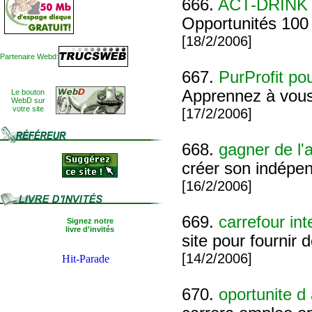
666.
ACT-DRINK
Opportunités 100
[18/2/2006]
Partenaire Webd:
667.
PurProfit po
Apprennez à vous
Le bouton
WebD sur
votre site
[17/2/2006]
668.
gagner de l'
créer son indépen
[16/2/2006]
669.
carrefour int
Signez notre
livre d'invités
site pour fournir 
[14/2/2006]
670.
oportunite d