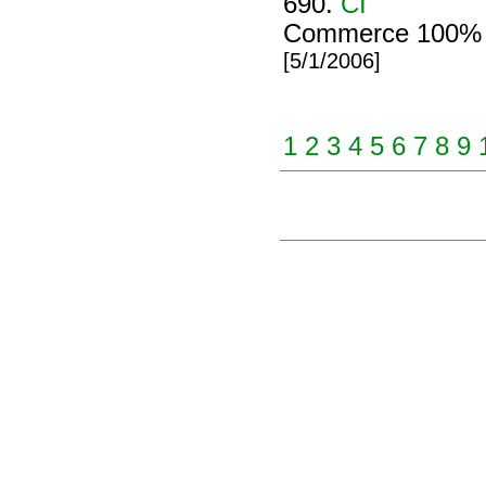
690.
CI
Commerce 100% In
[5/1/2006]
1
2
3
4
5
6
7
8
9