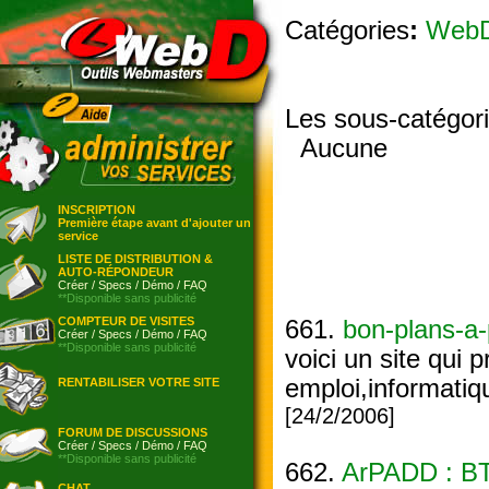
Catégories
:
Web
Les sous-catégor
Aucune
INSCRIPTION
Première étape avant d'ajouter un
service
LISTE DE DISTRIBUTION &
AUTO-RÉPONDEUR
Créer
/
Specs
/
Démo
/
FAQ
**Disponible sans publicité
COMPTEUR DE VISITES
661.
bon-plans-a-
Créer
/
Specs
/
Démo
/
FAQ
**Disponible sans publicité
voici un site qui 
emploi,informatiq
RENTABILISER VOTRE SITE
[24/2/2006]
FORUM DE DISCUSSIONS
Créer
/
Specs
/
Démo
/
FAQ
**Disponible sans publicité
662.
ArPADD : B
CHAT