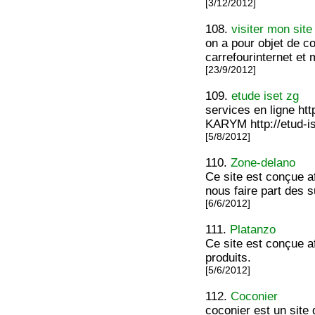
[3/12/2012]
108.
visiter mon sit
on a pour objet de c
carrefourinternet et 
[23/9/2012]
109.
etude iset zg
services en ligne ht
KARYM http://etud-iset
[5/8/2012]
110.
Zone-delano
Ce site est conçue af
nous faire part des 
[6/6/2012]
111.
Platanzo
Ce site est conçue 
produits.
[5/6/2012]
112.
Coconier
coconier est un site 