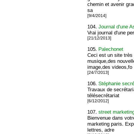
chemin et avenir gra
sa
[9/4/2014]
104.
Journal d'une A
Vrai journal d'une p
[21/12/2013]
105.
Palechonet
Ceci est un site trè
musique,des nouvell
image,des videos,fo
[24/7/2013]
106.
Stéphanie secré
Travaux de secrétaria
télésecrétariat
[6/12/2012]
107.
street marketin
Bienvenue dans votre 
marketing paris. Expe
lettres, adre