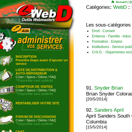
Accueil
|
Q
Catégories
:
WebD
:
Les sous-catégories
Droit - Conseil
Enfance - Famille - Ados
Formation - Emploi
Institutions - Service publ
O.N.G. - Organismes soc
INSCRIPTION
Première étape avant d'ajouter un
service
LISTE DE DISTRIBUTION &
AUTO-RÉPONDEUR
Créer
/
Specs
/
Démo
/
FAQ
**Disponible sans publicité
COMPTEUR DE VISITES
91.
Snyder Brian
Créer
/
Specs
/
Démo
/
FAQ
Brian Snyder Colora
**Disponible sans publicité
[20/5/2014]
RENTABILISER VOTRE SITE
92.
Sanders April
April Sanders South 
FORUM DE DISCUSSIONS
Créer
/
Specs
/
Démo
/
FAQ
Columbia
**Disponible sans publicité
[15/5/2014]
CHAT