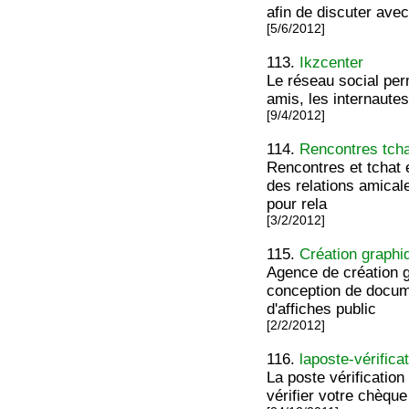
afin de discuter ave
[5/6/2012]
113.
Ikzcenter
Le réseau social per
amis, les internaute
[9/4/2012]
114.
Rencontres tch
Rencontres et tchat 
des relations amical
pour rela
[3/2/2012]
115.
Création graphi
Agence de création g
conception de docum
d'affiches public
[2/2/2012]
116.
laposte-vérifica
La poste vérificatio
vérifier votre chèque