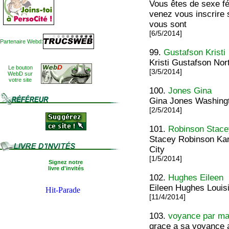
Vous êtes de sexe fé
venez vous inscrire 
vous sont
[6/5/2014]
Partenaire Webd:
99.
Gustafson Kristi
Kristi Gustafson Nor
Le bouton
[3/5/2014]
WebD sur
votre site
100.
Jones Gina
Gina Jones Washingt
[2/5/2014]
101.
Robinson Stac
Stacey Robinson Ka
City
[1/5/2014]
Signez notre
livre d'invités
102.
Hughes Eileen
Eileen Hughes Louis
[11/4/2014]
103.
voyance par mai
grace a sa voyance a