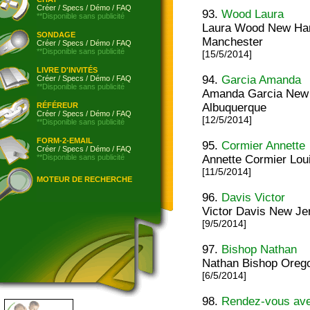
Créer
/
Specs
/
Démo
/
FAQ
93.
Wood Laura
**Disponible sans publicité
Laura Wood New Ha
SONDAGE
Manchester
Créer
/
Specs
/
Démo
/
FAQ
**Disponible sans publicité
[15/5/2014]
LIVRE D'INVITÉS
94.
Garcia Amanda
Créer
/
Specs
/
Démo
/
FAQ
**Disponible sans publicité
Amanda Garcia New
RÉFÉREUR
Albuquerque
Créer
/
Specs
/
Démo
/
FAQ
[12/5/2014]
**Disponible sans publicité
FORM-2-EMAIL
95.
Cormier Annette
Créer
/
Specs
/
Démo
/
FAQ
**Disponible sans publicité
Annette Cormier Loui
[11/5/2014]
MOTEUR DE RECHERCHE
96.
Davis Victor
Victor Davis New J
[9/5/2014]
97.
Bishop Nathan
Nathan Bishop Oreg
[6/5/2014]
98.
Rendez-vous avec