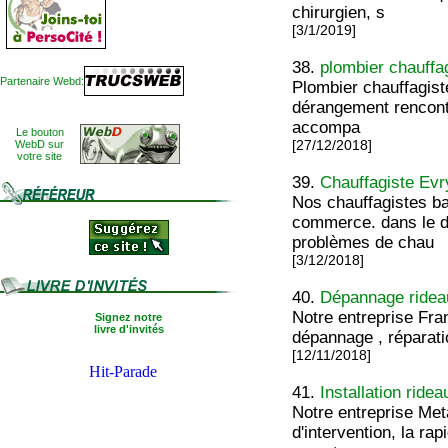
chirurgien, s
[3/1/2019]
38.
plombier chauffa
Partenaire Webd:
Plombier chauffagist
dérangement rencontr
accompa
Le bouton
WebD sur
[27/12/2018]
votre site
39.
Chauffagiste Evr
Nos chauffagistes ba
commerce. dans le d
problèmes de chau
[3/12/2018]
40.
Dépannage rideau
Notre entreprise Fra
Signez notre
livre d'invités
dépannage , réparatio
[12/11/2018]
41.
Installation ride
Notre entreprise Met
d'intervention, la r