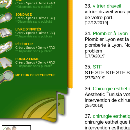
Créer
/
Specs
/
Démo
/
FAQ
33.
vitrier draveil
**Disponible sans publicité
vitrier draveil vous
SONDAGE
de votre part.
Créer
/
Specs
/
Démo
/
FAQ
**Disponible sans publicité
[12/12/2019]
LIVRE D'INVITÉS
34.
Plombier à Lyon -
Créer
/
Specs
/
Démo
/
FAQ
**Disponible sans publicité
Plombier Lyon est la
RÉFÉREUR
plomberie à Lyon. No
Créer
/
Specs
/
Démo
/
FAQ
problèm
**Disponible sans publicité
[17/9/2019]
FORM-2-EMAIL
Créer
/
Specs
/
Démo
/
FAQ
**Disponible sans publicité
35.
STF
STF STF STF STF S
MOTEUR DE RECHERCHE
[27/5/2019]
36.
Chirurgie estheti
Aesthetic Tunisia vo
intervention de chir
[2/5/2019]
37.
chirurgie estheti
chirurgie esthetique 
intervention esthétiq