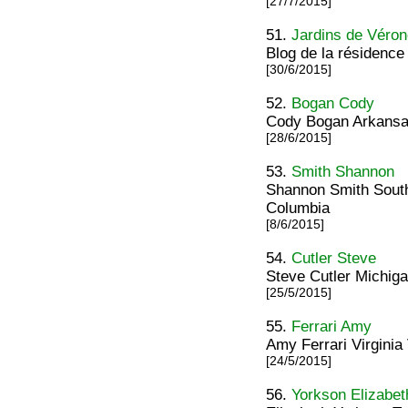
[27/7/2015]
51.
Jardins de Véro
Blog de la résidence
[30/6/2015]
52.
Bogan Cody
Cody Bogan Arkansas
[28/6/2015]
53.
Smith Shannon
Shannon Smith South
Columbia
[8/6/2015]
54.
Cutler Steve
Steve Cutler Michig
[25/5/2015]
55.
Ferrari Amy
Amy Ferrari Virginia
[24/5/2015]
56.
Yorkson Elizabet