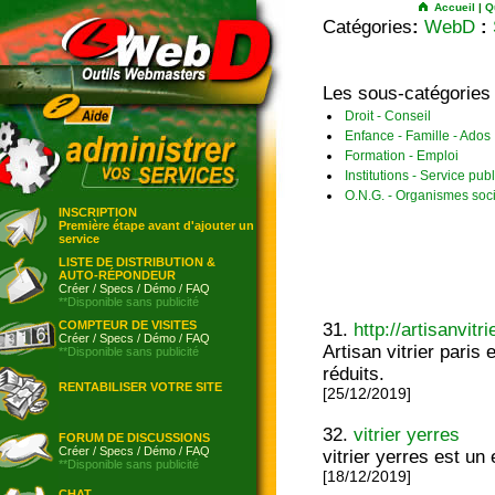
Accueil
|
Q
Catégories
:
WebD
:
Les sous-catégories
Droit - Conseil
Enfance - Famille - Ados
Formation - Emploi
Institutions - Service publ
O.N.G. - Organismes soc
INSCRIPTION
Première étape avant d'ajouter un
service
LISTE DE DISTRIBUTION &
AUTO-RÉPONDEUR
Créer
/
Specs
/
Démo
/
FAQ
**Disponible sans publicité
COMPTEUR DE VISITES
31.
http://artisanvitri
Créer
/
Specs
/
Démo
/
FAQ
Artisan vitrier paris
**Disponible sans publicité
réduits.
RENTABILISER VOTRE SITE
[25/12/2019]
32.
vitrier yerres
FORUM DE DISCUSSIONS
Créer
/
Specs
/
Démo
/
FAQ
vitrier yerres est un
**Disponible sans publicité
[18/12/2019]
CHAT