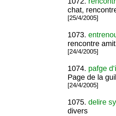
1072.
rencont
chat, rencontr
[25/4/2005]
1073.
entreno
rencontre amit
[24/4/2005]
1074.
pafge d'
Page de la gu
[24/4/2005]
1075.
delire s
divers