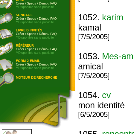
Créer
/
Specs
/
Démo
/
FAQ
**Disponible sans publicité
1052.
karim
SONDAGE
Créer
/
Specs
/
Démo
/
FAQ
**Disponible sans publicité
kamal
LIVRE D'INVITÉS
Créer
/
Specs
/
Démo
/
FAQ
[7/5/2005]
**Disponible sans publicité
RÉFÉREUR
Créer
/
Specs
/
Démo
/
FAQ
**Disponible sans publicité
1053.
Mes-ami
FORM-2-EMAIL
amical
Créer
/
Specs
/
Démo
/
FAQ
**Disponible sans publicité
[7/5/2005]
MOTEUR DE RECHERCHE
1054.
cv
mon identité
[6/5/2005]
1055.
rencont