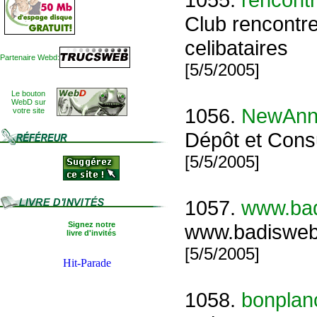
Club rencontre
celibataires
Partenaire Webd:
[5/5/2005]
Le bouton
WebD sur
1056.
NewAnn
votre site
Dépôt et Con
[5/5/2005]
1057.
www.ba
Signez notre
www.badiswe
livre d'invités
[5/5/2005]
1058.
bonpla