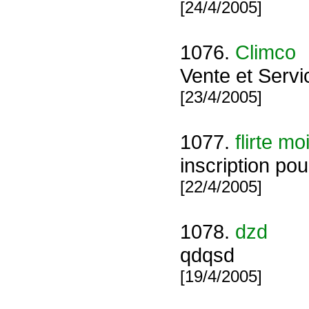
[24/4/2005]
1076.
Climco
Vente et Servi
[23/4/2005]
1077.
flirte mo
inscription po
[22/4/2005]
1078.
dzd
qdqsd
[19/4/2005]