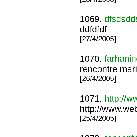
1069.
dfsdsdd
ddfdfdf
[27/4/2005]
1070.
farhani
rencontre mar
[26/4/2005]
1071.
http://w
http://www.web
[25/4/2005]