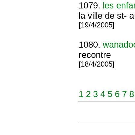
1079.
les enfa
la ville de st- 
[19/4/2005]
1080.
wanado
recontre
[18/4/2005]
1
2
3
4
5
6
7
8