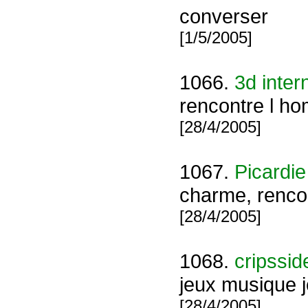
converser
[1/5/2005]
1066.
3d inte
rencontre l h
[28/4/2005]
1067.
Picardi
charme, rencon
[28/4/2005]
1068.
cripssid
jeux musique 
[28/4/2005]