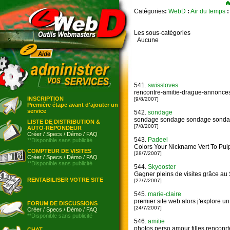
Catégories
:
WebD
:
Air du temps
:
Les sous-catégories
Aucune
541.
swissloves
rencontre-amitie-drague-annonce
INSCRIPTION
[9/8/2007]
Première étape avant d'ajouter un
service
542.
sondage
sondage sondage sondage sond
LISTE DE DISTRIBUTION &
[7/8/2007]
AUTO-RÉPONDEUR
Créer
/
Specs
/
Démo
/
FAQ
543.
Padeel
**Disponible sans publicité
Colors Your Nickname Vert To Pul
COMPTEUR DE VISITES
[28/7/2007]
Créer
/
Specs
/
Démo
/
FAQ
**Disponible sans publicité
544.
Skyooster
Gagner pleins de visites grâce a
RENTABILISER VOTRE SITE
[27/7/2007]
545.
marie-claire
premier site web alors j'explore un
FORUM DE DISCUSSIONS
[24/7/2007]
Créer
/
Specs
/
Démo
/
FAQ
**Disponible sans publicité
546.
amitie
photos perso amour filles renconrt
CHAT