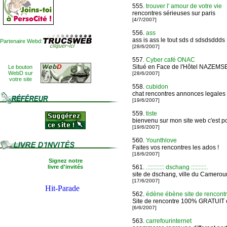
555.
trouver l' amour de votre vie
rencontres sérieuses sur paris
[4/7/2007]
556.
ass
ass is ass le tout sds d sdsdsddds
Partenaire Webd:
[28/6/2007]
557.
Cyber café ONAC
Situé en Face de l'Hôtel NAZEMS
Le bouton
WebD sur
[28/6/2007]
votre site
558.
cubidon
chat rencontres annonces legale
[19/6/2007]
559.
tiste
bienvenu sur mon site web c'est po
[19/6/2007]
560.
Younthlove
Faites vos rencontres les ados !
[18/6/2007]
Signez notre
livre d'invités
561.
.::::::::::: dschang ::::::::::.
site de dschang, ville du Cameroun
[17/6/2007]
562.
édène ébène site de rencontr
Site de rencontre 100% GRATUIT ou
[6/6/2007]
563.
carrefourinternet