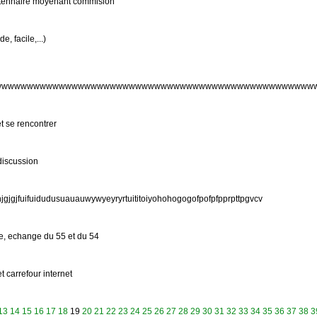
rtennaire moyenant commision
e, facile,...)
wwwwwwwwwwwwwwwwwwwwwwwwwwwwwwwwwwwwwwwwwwwwwwwwwww
t se rencontrer
discussion
hjgjgjfuifuidudusuauauwywyeyryrtuititoiyohohogogofpofpfpprpttpgvcv
de, echange du 55 et du 54
t carrefour internet
13
14
15
16
17
18
19
20
21
22
23
24
25
26
27
28
29
30
31
32
33
34
35
36
37
38
3