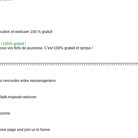
scution et webcam 100 % gratuit
! 100% gratuit !
ous vos flirts de jeunesse. C'est 100% gratuit et sympa !
??????????????????????????????????????????????????????????????????
ur rencontre entre messengeriens
talk.inspeak=welcom
déconne
ome page and join us to funne