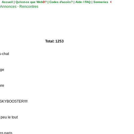
Accueil
|
Qu'est-ce que Web
D
?
|
Codes d'accès?
|
Aide / FAQ
|
Sonneries
Annonces - Rencontres
Total: 1253
s-chat
age
pre
u SKYBOOSTER!!!!
 peu le tout
es paris