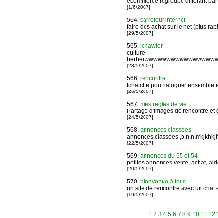
ecommerce regroupe differant pa
[1/6/2007]
564.
carrefour internet
faire des achat sur le net (plus rapid
[29/5/2007]
565.
ichawien
culture
berberwwwwwwwwwwwwwww
[28/5/2007]
566.
rencontre
tchatche pou rialoguer ensemble e
[26/5/2007]
567.
mes regles de vie
Partage d'images de rencontre et 
[24/5/2007]
568.
annonces classées
annonces classées ,b,n,n,mkjkhkj
[22/5/2007]
569.
annonces du 55 et 54
petites annonces vente, achat, ai
[20/5/2007]
570.
bienvenue à tous
un site de rencontre avec un chat e
[19/5/2007]
1
2
3
4
5
6
7
8
9
10
11
12