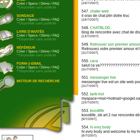
[19/7/2007]
Créer
/
Specs
/
Démo
/
FAQ
**Disponible sans publicité
547.
chater web
il oras de chat plin dotre truc
SONDAGE
Créer
/
Specs
/
Démo
/
FAQ
[18/7/2007]
**Disponible sans publicité
548.
CHATBLOG
LIVRE D'INVITÉS
blog de rencontre avec chat de di
Créer
/
Specs
/
Démo
/
FAQ
[13/7/2007]
**Disponible sans publicité
549.
Retrouver son premier amour 
RÉFÉREUR
Retrouvez votre premier amour et t
Créer
/
Specs
/
Démo
/
FAQ
[11/7/2007]
**Disponible sans publicité
550.
caca
FORM-2-EMAIL
salut ca va????????????????
Créer
/
Specs
/
Démo
/
FAQ
[11/7/2007]
**Disponible sans publicité
551.
messenger live
MOTEUR DE RECHERCHE
messenger live est un site web po
[11/7/2007]
552.
tarik-hot
myspace+msn+hotmail+googel.oal
[10/7/2007]
553.
koostlife
koostlife, zik art 2 rue rencontre 
[9/7/2007]
554.
hi evry body
hi evry body and welcome to my h
[6/7/2007]