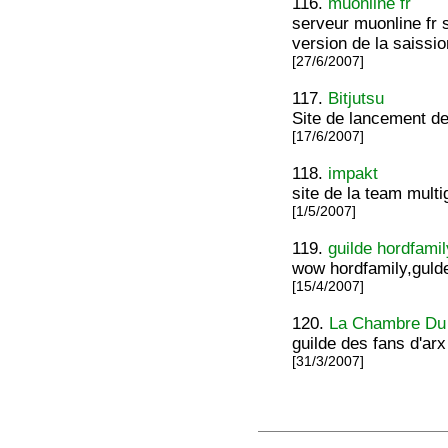
116.
muonline fr
serveur muonline fr 
version de la saissi
[27/6/2007]
117.
Bitjutsu
Site de lancement de
[17/6/2007]
118.
impakt
site de la team mult
[1/5/2007]
119.
guilde hordfami
wow hordfamily,gulde
[15/4/2007]
120.
La Chambre Du
guilde des fans d'arx
[31/3/2007]