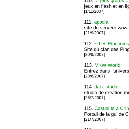
110.
.:: jeux gratos ::
jeux en flash et en 
[1/11/2007]
111.
apodia
site du serveur wow
[21/9/2007]
112.
~ Les Pingouins
Site du clan des Pin
[20/9/2007]
113.
MKW World
Entrez dans l'univers
[28/8/2007]
114.
dark studio
studio de creation m
[26/7/2007]
115.
Casual is a Cri
Portail de la guilde 
[21/7/2007]