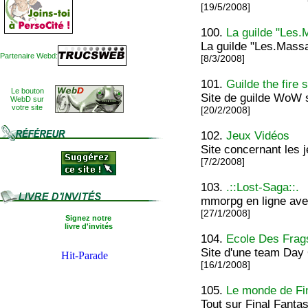
[19/5/2008]
100.
La guilde "Les.
La guilde "Les.Massa
Partenaire Webd:
[8/3/2008]
101.
Guilde the fire 
Le bouton
Site de guilde WoW s
WebD sur
votre site
[20/2/2008]
102.
Jeux Vidéos
Site concernant les 
[7/2/2008]
103.
.::Lost-Saga::.
mmorpg en ligne avec
[27/1/2008]
Signez notre
livre d'invités
104.
Ecole Des Frag
Site d'une team Day 
[16/1/2008]
105.
Le monde de Fi
Tout sur Final Fantas