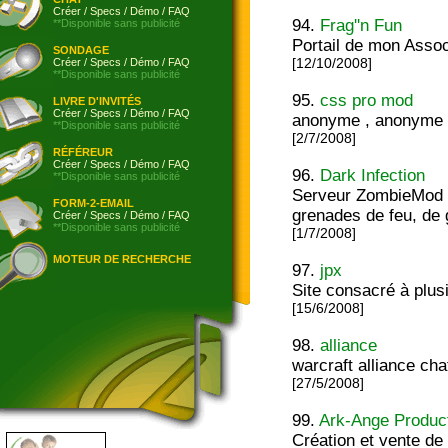
Créer
/
Specs
/
Démo
/
FAQ
94.
Frag''n Fun
**Disponible sans publicité
Portail de mon Assoc
SONDAGE
Créer
/
Specs
/
Démo
/
FAQ
[12/10/2008]
**Disponible sans publicité
95.
css pro mod
LIVRE D'INVITÉS
Créer
/
Specs
/
Démo
/
FAQ
anonyme , anonyme 
**Disponible sans publicité
[2/7/2008]
RÉFÉREUR
Créer
/
Specs
/
Démo
/
FAQ
96.
Dark Infection
**Disponible sans publicité
Serveur ZombieMod F
FORM-2-EMAIL
grenades de feu, de 
Créer
/
Specs
/
Démo
/
FAQ
**Disponible sans publicité
[1/7/2008]
MOTEUR DE RECHERCHE
97.
jpx
Site consacré à plus
[15/6/2008]
98.
alliance
warcraft alliance cha
[27/5/2008]
99.
Ark-Ange Produc
Création et vente d