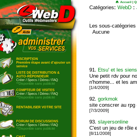
Accueil
|
Q
Catégories
:
WebD
:
Les sous-catégories
Aucune
INSCRIPTION
Première étape avant d'ajouter un
service
91.
Etsu' et les sien
LISTE DE DISTRIBUTION &
Une petit rdv pour no
AUTO-RÉPONDEUR
Créer
/
Specs
/
Démo
/
FAQ
n'homme... et les am
**Disponible sans publicité
[1/4/2009]
COMPTEUR DE VISITES
Créer
/
Specs
/
Démo
/
FAQ
**Disponible sans publicité
92.
gorkmok
site conscrer au rpg
RENTABILISER VOTRE SITE
[7/3/2009]
93.
slayersonline
FORUM DE DISCUSSIONS
Créer
/
Specs
/
Démo
/
FAQ
C'est un jeu de rôle 
**Disponible sans publicité
[8/11/2008]
CHAT