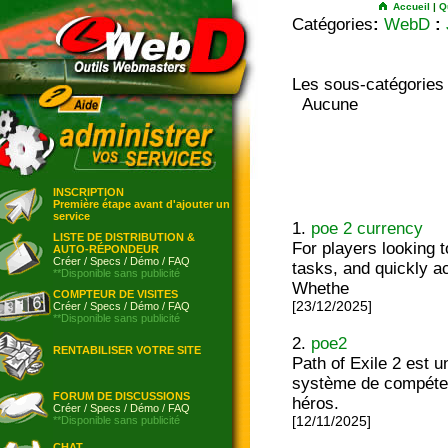
Accueil
|
Q
Catégories
:
WebD
:
Les sous-catégories
Aucune
INSCRIPTION
Première étape avant d'ajouter un
service
1.
poe 2 currency
LISTE DE DISTRIBUTION &
For players looking 
AUTO-RÉPONDEUR
Créer
/
Specs
/
Démo
/
FAQ
tasks, and quickly a
**Disponible sans publicité
Whethe
COMPTEUR DE VISITES
[23/12/2025]
Créer
/
Specs
/
Démo
/
FAQ
**Disponible sans publicité
2.
poe2
RENTABILISER VOTRE SITE
Path of Exile 2 est 
système de compétenc
FORUM DE DISCUSSIONS
héros.
Créer
/
Specs
/
Démo
/
FAQ
**Disponible sans publicité
[12/11/2025]
CHAT