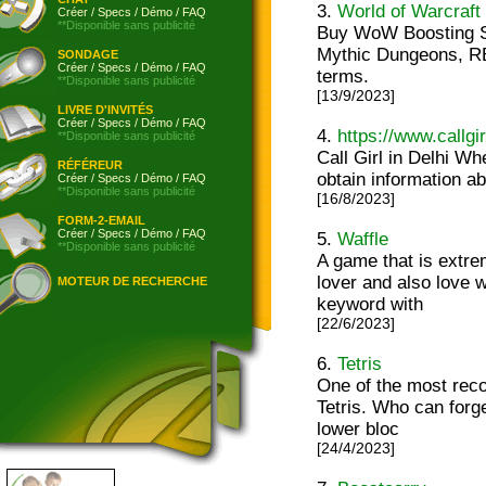
3.
World of Warcraft
Créer
/
Specs
/
Démo
/
FAQ
**Disponible sans publicité
Buy WoW Boosting Se
Mythic Dungeons, RB
SONDAGE
Créer
/
Specs
/
Démo
/
FAQ
terms.
**Disponible sans publicité
[13/9/2023]
LIVRE D'INVITÉS
Créer
/
Specs
/
Démo
/
FAQ
4.
https://www.callgir
**Disponible sans publicité
Call Girl in Delhi W
RÉFÉREUR
obtain information ab
Créer
/
Specs
/
Démo
/
FAQ
**Disponible sans publicité
[16/8/2023]
FORM-2-EMAIL
Créer
/
Specs
/
Démo
/
FAQ
5.
Waffle
**Disponible sans publicité
A game that is extre
lover and also love 
MOTEUR DE RECHERCHE
keyword with
[22/6/2023]
6.
Tetris
One of the most reco
Tetris. Who can forge
lower bloc
[24/4/2023]