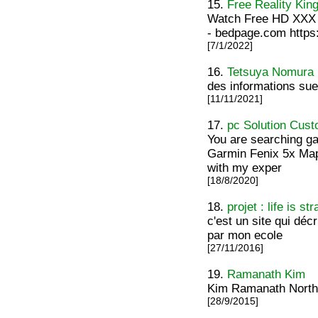
15.
Free Reality Kin
Watch Free HD XXX V
- bedpage.com https
[7/1/2022]
16.
Tetsuya Nomura
des informations sue
[11/11/2021]
17.
pc Solution Cust
You are searching g
Garmin Fenix 5x Map 
with my exper
[18/8/2020]
18.
projet : life is st
c'est un site qui décr
par mon ecole
[27/11/2016]
19.
Ramanath Kim
Kim Ramanath North
[28/9/2015]