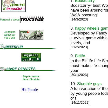
7.
Boostcarry
Boostcarry- best Wo
have been around for
WoW boosting!
[14/3/2023]
Partenaire Webd:
8.
happy wheels ga
Le bouton
Developed by Fancy 
WebD sur
survival game with a
votre site
levels, and
[21/2/2023]
9.
Bitlife
In the BitLife Life S
must make life-chang
your
[30/1/2023]
Signez notre
livre d'invités
10.
Stumble guys
A fun variation of th
by young people toda
of t
[14/11/2022]