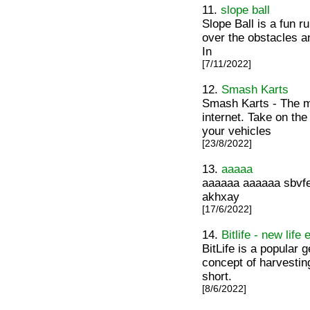
11.
slope ball
Slope Ball is a fun r
over the obstacles a
In
[7/11/2022]
12.
Smash Karts
Smash Karts - The mo
internet. Take on th
your vehicles
[23/8/2022]
13.
aaaaa
aaaaaa aaaaaa sbvfeg
akhxay
[17/6/2022]
14.
Bitlife - new life
BitLife is a popular
concept of harvesting
short.
[8/6/2022]