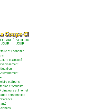
PULARITÉ
VOTE DU
 JOUR
JOUR
ffaire et Économie
rts
ulture et Société
ivertissement
ducation
Gouvernement
eux
oisirs et Sports
édias et Actualité
rdinateurs et Internet
ages personnelles
éférence
anté
ciences