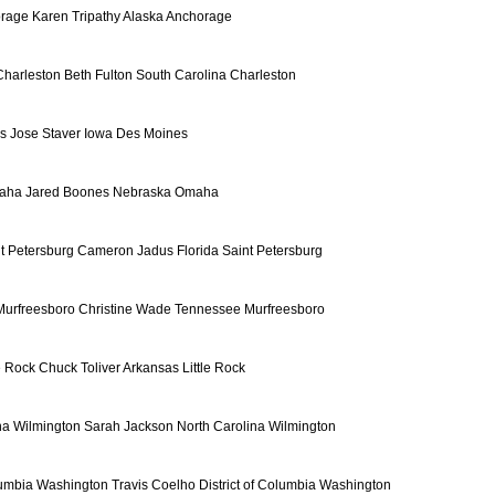
orage Karen Tripathy Alaska Anchorage
Charleston Beth Fulton South Carolina Charleston
s Jose Staver Iowa Des Moines
aha Jared Boones Nebraska Omaha
t Petersburg Cameron Jadus Florida Saint Petersburg
Murfreesboro Christine Wade Tennessee Murfreesboro
e Rock Chuck Toliver Arkansas Little Rock
na Wilmington Sarah Jackson North Carolina Wilmington
olumbia Washington Travis Coelho District of Columbia Washington