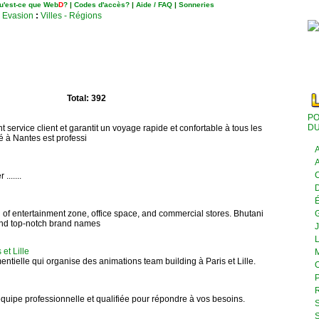
u'est-ce que Web
D
?
|
Codes d'accès?
|
Aide / FAQ
|
Sonneries
- Evasion
:
Villes - Régions
Total: 392
PO
DU
 service client et garantit un voyage rapide et confortable à tous les
 à Nantes est professi
A
A
C
.......
D
É
 of entertainment zone, office space, and commercial stores. Bhutani
 and top-notch brand names
J
L
et Lille
M
tielle qui organise des animations team building à Paris et Lille.
O
P
R
quipe professionnelle et qualifiée pour répondre à vos besoins.
S
S