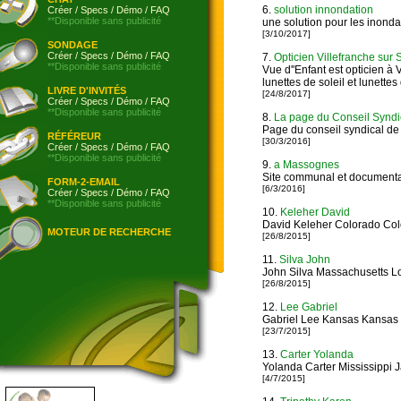
6.
solution innondation
Créer
/
Specs
/
Démo
/
FAQ
**Disponible sans publicité
une solution pour les inonda
[3/10/2017]
SONDAGE
Créer
/
Specs
/
Démo
/
FAQ
7.
Opticien Villefranche sur
**Disponible sans publicité
Vue d''Enfant est opticien à
lunettes de soleil et lunettes
LIVRE D'INVITÉS
[24/8/2017]
Créer
/
Specs
/
Démo
/
FAQ
**Disponible sans publicité
8.
La page du Conseil Syndi
Page du conseil syndical de
RÉFÉREUR
[30/3/2016]
Créer
/
Specs
/
Démo
/
FAQ
**Disponible sans publicité
9.
a Massognes
Site communal et document
FORM-2-EMAIL
[6/3/2016]
Créer
/
Specs
/
Démo
/
FAQ
**Disponible sans publicité
10.
Keleher David
David Keleher Colorado Col
MOTEUR DE RECHERCHE
[26/8/2015]
11.
Silva John
John Silva Massachusetts L
[26/8/2015]
12.
Lee Gabriel
Gabriel Lee Kansas Kansas 
[23/7/2015]
13.
Carter Yolanda
Yolanda Carter Mississippi 
[4/7/2015]