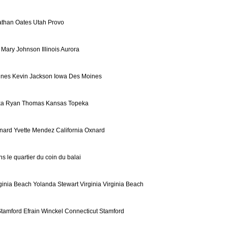
than Oates Utah Provo
 Mary Johnson Illinois Aurora
ines Kevin Jackson Iowa Des Moines
a Ryan Thomas Kansas Topeka
nard Yvette Mendez California Oxnard
ns le quartier du coin du balai
ginia Beach Yolanda Stewart Virginia Virginia Beach
Stamford Efrain Winckel Connecticut Stamford