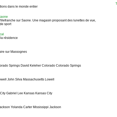
T
tions dans le monde entier
 Saone
 Villefranche sur Saone. Une magasin proposant des lunettes de vue,
 de sport
cal
 la résidence
aire sur Massognes
orado Springs David Keleher Colorado Colorado Springs
owell John Silva Massachusetts Lowell
City Gabriel Lee Kansas Kansas City
Jackson Yolanda Carter Mississippi Jackson