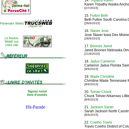
14.
Tripathy Karen
Karen Tripathy Alaska Anch
[2/7/2015]
15.
Fulton Beth
Beth Fulton South Carolina 
Partenaire Webd:
[28/6/2015]
16.
Staver Jose
Jose Staver Iowa Des Moine
Le bouton
[28/6/2015]
WebD sur
votre site
17.
Boones Jared
Jared Boones Nebraska Om
[21/6/2015]
18.
Jadus Cameron
Cameron Jadus Florida Sain
[9/6/2015]
19.
Wade Christine
Christine Wade Tennessee 
[9/6/2015]
Signez notre
20.
Toliver Chuck
livre d'invités
Chuck Toliver Arkansas Littl
[8/6/2015]
21.
Jackson Sarah
Sarah Jackson North Caroli
[8/6/2015]
22.
Coelho Travis
Travis Coelho District of C