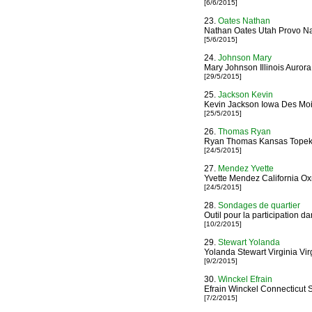
[6/6/2015]
23.
Oates Nathan
Nathan Oates Utah Provo Na
[5/6/2015]
24.
Johnson Mary
Mary Johnson Illinois Aurora
[29/5/2015]
25.
Jackson Kevin
Kevin Jackson Iowa Des Mo
[25/5/2015]
26.
Thomas Ryan
Ryan Thomas Kansas Topek
[24/5/2015]
27.
Mendez Yvette
Yvette Mendez California Ox
[24/5/2015]
28.
Sondages de quartier
Outil pour la participation da
[10/2/2015]
29.
Stewart Yolanda
Yolanda Stewart Virginia Vir
[9/2/2015]
30.
Winckel Efrain
Efrain Winckel Connecticut 
[7/2/2015]