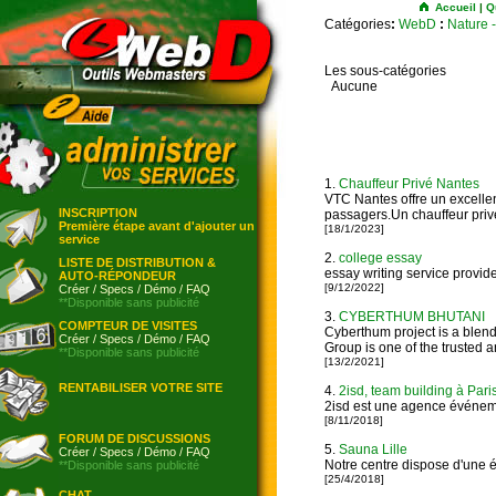
Accueil
|
Q
Catégories
:
WebD
:
Nature 
Les sous-catégories
Aucune
1.
Chauffeur Privé Nantes
VTC Nantes offre un excellent
INSCRIPTION
passagers.Un chauffeur privé
Première étape avant d'ajouter un
[18/1/2023]
service
2.
college essay
LISTE DE DISTRIBUTION &
essay writing service provider 
AUTO-RÉPONDEUR
[9/12/2022]
Créer
/
Specs
/
Démo
/
FAQ
**Disponible sans publicité
3.
CYBERTHUM BHUTANI
COMPTEUR DE VISITES
Cyberthum project is a blend
Créer
/
Specs
/
Démo
/
FAQ
Group is one of the trusted
**Disponible sans publicité
[13/2/2021]
RENTABILISER VOTRE SITE
4.
2isd, team building à Paris 
2isd est une agence événemen
[8/11/2018]
FORUM DE DISCUSSIONS
5.
Sauna Lille
Créer
/
Specs
/
Démo
/
FAQ
Notre centre dispose d'une é
**Disponible sans publicité
[25/4/2018]
CHAT