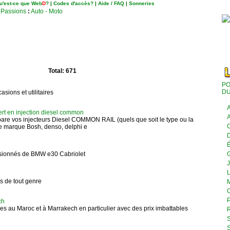
u'est-ce que Web
D
?
|
Codes d'accès?
|
Aide / FAQ
|
Sonneries
- Passions
:
Auto - Moto
Total: 671
PO
DU
sions et utilitaires
A
 en injection diesel common
A
re vos injecteurs Diesel COMMON RAIL (quels que soit le type ou la
C
e marque Bosh, denso, delphi e
D
É
ssionnés de BMW e30 Cabriolet
J
L
es de tout genre
M
O
P
ch
es au Maroc et à Marrakech en particulier avec des prix imbattables
R
S
S