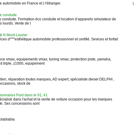
te automobile en France et ) l'étranger.
T
e conduite
 conduite. Formation éco conduite et location d’appareils simulateur de
s lourds. Vente de l
 & N Mont-Laurier
ces d''''''''esthétique automobile professionnel et certifié. Sevices et forfait
ece vmax, equipements vmax, tuning vmax, protection piste, yamaha,
d triple, z1000, equipement
etien, réparation toutes marques, AD expert, spécialiste diesel DELPHI ,
occasions, stock de
onnaires Ford dans le 91, 41
cialisé dans l'achat et la vente de voiture occasion pour les marques
ki. Ses concessions sont
blablabla