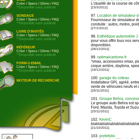
L'ctualité de la course de cô
Créer
/
Specs
/
Démo
/
FAQ
**Disponible sans publicité
[23/3/2012]
97.
Location de simulateur d
SONDAGE
Créer
/
Specs
/
Démo
/
FAQ
Fournisseur de simulateur de
**Disponible sans publicité
conduite : autos, motos, poid
[27/1/2012]
LIVRE D'INVITÉS
Créer
/
Specs
/
Démo
/
FAQ
98.
Esthétique automobile J
**Disponible sans publicité
pour vous offrir tous nos servi
disponibles.
RÉFÉREUR
[28/12/2011]
Créer
/
Specs
/
Démo
/
FAQ
**Disponible sans publicité
99.
optimalcarbone.fr
"vmax, accessoires vmax, pi
FORM-2-EMAIL
coque arrière, daytona, spee
Créer
/
Specs
/
Démo
/
FAQ
[19/12/2011]
**Disponible sans publicité
100.
garage du coteau
MOTEUR DE RECHERCHE
Installateur GPL agréé, entr
vente de véhicules neufs et 
[26/11/2011]
101.
Groupe Behra, concessi
Le groupe auto Behra est spé
Ford, Mazda, Toyota et Suzu
[25/11/2011]
102.
KevinC
blablablablablablablablabla
[21/10/2011]
103.
portefolio