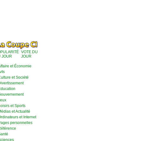
PULARITÉ
VOTE DU
 JOUR
JOUR
ffaire et Économie
rts
ulture et Société
ivertissement
ducation
Gouvernement
eux
oisirs et Sports
édias et Actualité
rdinateurs et Internet
ages personnelles
éférence
anté
ciences