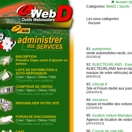
Accueil
|
Q
Catégories
:
WebD
:
Sports 
Les sous-catégories
Aucune
91.
autopromos
vente automobiles neufs, occa
INSCRIPTION
[5/2/2014]
Première étape avant d'ajouter un
service
92.
INJECTEURLAND - Expert
INJECTEURLAND test et répa
LISTE DE DISTRIBUTION &
marque de votre véhicule) d
AUTO-RÉPONDEUR
[9/9/2013]
Créer
/
Specs
/
Démo
/
FAQ
**Disponible sans publicité
93.
e30cab.fr
COMPTEUR DE VISITES
Site et Forum dedié aux pa
Créer
/
Specs
/
Démo
/
FAQ
[28/4/2013]
**Disponible sans publicité
94.
mecanico
RENTABILISER VOTRE SITE
répare et modifie des voitur
[12/4/2013]
95.
location voiture Marrake
FORUM DE DISCUSSIONS
Agence de location de voitur
Créer
/
Specs
/
Démo
/
FAQ
[20/12/2012]
**Disponible sans publicité
96.
Course de cote info
CHAT