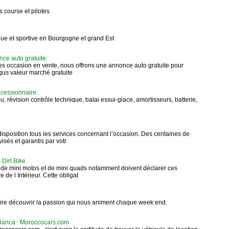
 course et pilotes
ique et sportive en Bourgogne et grand Est
nce auto gratuite.
s occasion en vente, nous offrons une annonce auto gratuite pour
argus valeur marché gratuite
cessionnaire.
 révision contrôle technique, balai essui-glace, amortisseurs, batterie,
isposition tous les services concernant l’occasion. Des centaines de
isés et garantis par votr
Dirt Bike.
s de mini motos et de mini quads notamment doivent déclarer ces
 de l Intérieur. Cette obligat
aire découvrir la passion qui nous animent chaque week end.
blanca : Moroccocars.com