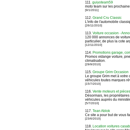
111.
guiyoteam59
moto team sur les prochaines
[9/1/2011]
112.
Grand Cru Classic
L'info de l'automobile class
[26/11/2010]
113.
Voiture occasion - Anno
120 000 annonces de voiture
particulier, de plus la cote 
[12/11/2010]
114.
Promotions garage, con
Promos vidange voiture, pneu,
climatisation.
[29/9/2010]
115.
Groupe Grim Occasion
Le groupe Grim met à votre d
véhicules toutes marques rév
[15/7/2010]
116.
Vente moteurs et pièces 
Désormais, les propriétaire
véhicules auprès du ministère
[5/7/2010]
117.
Tean Ablok
Ce site a pour but de vous f
[23/6/2010]
118.
Location voitures casa