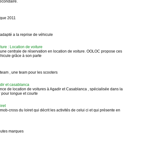
secondaire.
tique 2011
 adapté a la reprise de véhicule
ure : Location de voiture
une centrale de réservation en location de voiture. OOLOC propose ces
ehicule grâce à son parte
ng team , une team pour les scooters
dir et casablanca
e de location de voitures à Agadir et Casablanca , spécialisée dans la
r pour longue et courte
iret
mob-cross du loiret qui décrit les activités de celui ci et qui présente en
toutes marques