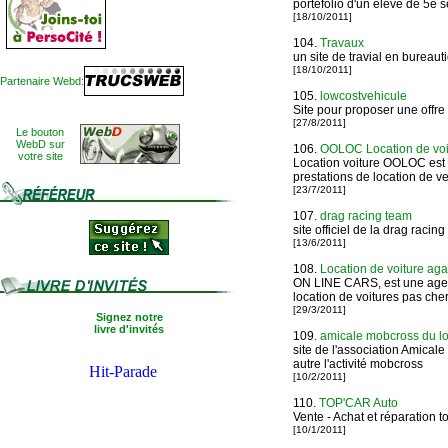
portefolio d'un élève de 5e 
[18/10/2011]
104.
Travaux
un site de travial en bureau
[18/10/2011]
Partenaire Webd:
105.
lowcostvehicule
Site pour proposer une offre
[27/8/2011]
Le bouton
WebD sur
106.
OOLOC Location de voit
votre site
Location voiture OOLOC est 
prestations de location de v
[23/7/2011]
107.
drag racing team
site officiel de la drag raci
[13/6/2011]
108.
Location de voiture aga
ON LINE CARS, est une agenc
location de voitures pas che
[29/3/2011]
Signez notre
livre d'invités
109.
amicale mobcross du lo
site de l'association Amicale 
autre l'activité mobcross
[10/2/2011]
110.
TOP'CAR Auto
Vente - Achat et réparation 
[10/1/2011]