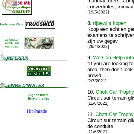
manufacturers. Com
convertibles, miniva
[19/5/2022]
8.
rijbewijs kopen
Partenaire Webd:
Koop een echt en ger
examens te schrijven
Le bouton
zijn uw gegev
WebD sur
[28/4/2022]
votre site
9.
We Can Help Aut
"If you are looking f
area, then don’t loo
provid
[2/7/2021]
10.
Chott Car Trophy
Signez notre
Circuit sur terrain gl
livre d'invités
[11/6/2021]
11.
Chott Car Trophy
Circuit sur terrain gl
de conduite
[11/6/2021]