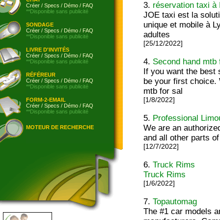
3.
réservation taxi à
Créer
/
Specs
/
Démo
/
FAQ
**Disponible sans publicité
JOE taxi est la solu
unique et mobile à L
SONDAGE
Créer
/
Specs
/
Démo
/
FAQ
adultes
**Disponible sans publicité
[25/12/2022]
LIVRE D'INVITÉS
Créer
/
Specs
/
Démo
/
FAQ
4.
Second hand mtb f
**Disponible sans publicité
If you want the best
RÉFÉREUR
be your first choice
Créer
/
Specs
/
Démo
/
FAQ
**Disponible sans publicité
mtb for sal
[1/8/2022]
FORM-2-EMAIL
Créer
/
Specs
/
Démo
/
FAQ
**Disponible sans publicité
5.
Professional Limo
We are an authorized
MOTEUR DE RECHERCHE
and all other parts o
[12/7/2022]
6.
Truck Rims
Truck Rims
[1/6/2022]
7.
Topautomag
The #1 car models a