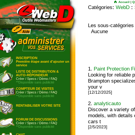
Accueil
|
Q
Catégories
:
WebD
:
Les sous-catégories
Aucune
INSCRIPTION
Première étape avant d'ajouter un
service
1.
Paint Protection 
LISTE DE DISTRIBUTION &
Looking for reliable 
AUTO-RÉPONDEUR
Créer
/
Specs
/
Démo
/
FAQ
Brampton specializes
**Disponible sans publicité
your v
COMPTEUR DE VISITES
[12/12/2025]
Créer
/
Specs
/
Démo
/
FAQ
**Disponible sans publicité
2.
analyticauto
RENTABILISER VOTRE SITE
Discover a variety o
models, with details
FORUM DE DISCUSSIONS
cars t
Créer
/
Specs
/
Démo
/
FAQ
**Disponible sans publicité
[2/5/2023]
CHAT