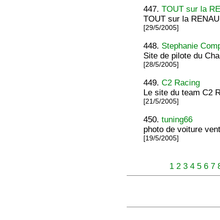
447.
TOUT sur la R
TOUT sur la RENAUL
[29/5/2005]
448.
Stephanie Comp
Site de pilote du Ch
[28/5/2005]
449.
C2 Racing
Le site du team C2 
[21/5/2005]
450.
tuning66
photo de voiture ven
[19/5/2005]
1
2
3
4
5
6
7