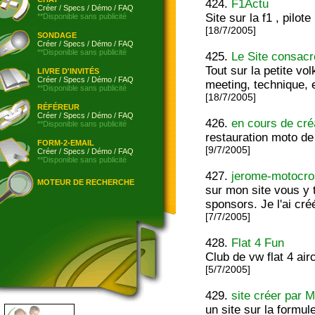
424.
F1Actu
Créer
/
Specs
/
Démo
/
FAQ
Site sur la f1 , pilote
**Disponible sans publicité
[18/7/2005]
SONDAGE
Créer
/
Specs
/
Démo
/
FAQ
**Disponible sans publicité
425.
Le Site consacré
Tout sur la petite v
LIVRE D'INVITÉS
Créer
/
Specs
/
Démo
/
FAQ
meeting, technique, e
**Disponible sans publicité
[18/7/2005]
RÉFÉREUR
Créer
/
Specs
/
Démo
/
FAQ
426.
en cours de cré
**Disponible sans publicité
restauration moto de
FORM-2-EMAIL
[9/7/2005]
Créer
/
Specs
/
Démo
/
FAQ
**Disponible sans publicité
427.
jerome-motocr
MOTEUR DE RECHERCHE
sur mon site vous y 
sponsors. Je l'ai cr
[7/7/2005]
428.
Flat 4 Fun
Club de vw flat 4 air
[5/7/2005]
429.
site créer par 
un site sur la formu