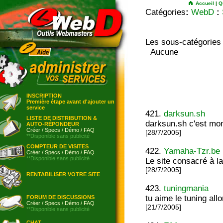
Accueil
|
Q
Catégories
:
WebD
:
Les sous-catégories
Aucune
INSCRIPTION
Première étape avant d'ajouter un
service
421.
darksun.sh
LISTE DE DISTRIBUTION &
darksun.sh c'est mo
AUTO-RÉPONDEUR
Créer
/
Specs
/
Démo
/
FAQ
[28/7/2005]
**Disponible sans publicité
COMPTEUR DE VISITES
422.
Yamaha-Tzr.be
Créer
/
Specs
/
Démo
/
FAQ
**Disponible sans publicité
Le site consacré à 
[28/7/2005]
RENTABILISER VOTRE SITE
423.
tuningmania
tu aime le tuning allo
FORUM DE DISCUSSIONS
Créer
/
Specs
/
Démo
/
FAQ
[21/7/2005]
**Disponible sans publicité
CHAT