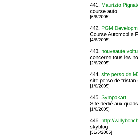
441.
Maurizio Pignat
course auto
[6/6/2005]
442.
PGM Developm
Course Automobile F
[4/6/2005]
443.
nouveaute voitu
concerne tous les no
[2/6/2005]
444.
site perso de 
site perso de tristan
[1/6/2005]
445.
Sympakart
Site dedié aux quads
[1/6/2005]
446.
http://willybon
skyblog
[31/5/2005]