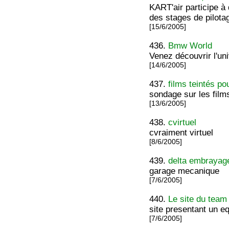
KART'air participe à 
des stages de pilota
[15/6/2005]
436.
Bmw World
Venez découvrir l'un
[14/6/2005]
437.
films teintés po
sondage sur les film
[13/6/2005]
438.
cvirtuel
cvraiment virtuel
[8/6/2005]
439.
delta embrayag
garage mecanique
[7/6/2005]
440.
Le site du tea
site presentant un e
[7/6/2005]