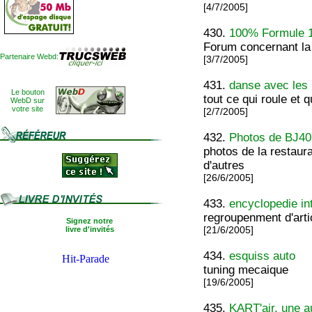
[4/7/2005]
430.
100% Formule 
Forum concernant la
Partenaire Webd:
[3/7/2005]
431.
danse avec les
Le bouton
tout ce qui roule et qu
WebD sur
votre site
[2/7/2005]
432.
Photos de BJ40
photos de la restaur
d'autres
[26/6/2005]
433.
encyclopedie in
regroupenment d'arti
Signez notre
livre d'invités
[21/6/2005]
434.
esquiss auto
tuning mecaique
[19/6/2005]
435.
KART'air, une a