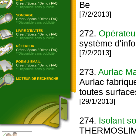
Be
Créer
/
Specs
/
Démo
/
FAQ
**Disponible sans publicité
[7/2/2013]
SONDAGE
Créer
/
Specs
/
Démo
/
FAQ
**Disponible sans publicité
272.
Opérateu
LIVRE D'INVITÉS
Créer
/
Specs
/
Démo
/
FAQ
**Disponible sans publicité
système d'info
RÉFÉREUR
Créer
/
Specs
/
Démo
/
FAQ
[7/2/2013]
**Disponible sans publicité
FORM-2-EMAIL
Créer
/
Specs
/
Démo
/
FAQ
**Disponible sans publicité
273.
Aurlac Ma
MOTEUR DE RECHERCHE
Aurlac fabriqu
toutes surfaces
[29/1/2013]
274.
Isolant s
THERMOSLIM Es