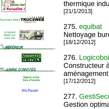
thermique indu
[21/1/2013]
Partenaire Webd:
275.
equibat
Le bouton
Nettoyage bure
WebD sur
votre site
[18/12/2012]
276.
Logicobois
Constructeur à
aménagement in
Signez notre
[17/12/2012]
livre d'invités
277.
GestiSec
Gestion optima