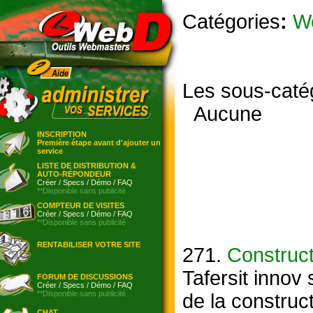
Catégories
:
W
Les sous-caté
Aucune
INSCRIPTION
Première étape avant d'ajouter un
service
LISTE DE DISTRIBUTION &
AUTO-RÉPONDEUR
Créer
/
Specs
/
Démo
/
FAQ
**Disponible sans publicité
COMPTEUR DE VISITES
Créer
/
Specs
/
Démo
/
FAQ
**Disponible sans publicité
RENTABILISER VOTRE SITE
271.
Construct
Tafersit innov
FORUM DE DISCUSSIONS
Créer
/
Specs
/
Démo
/
FAQ
**Disponible sans publicité
de la construc
CHAT