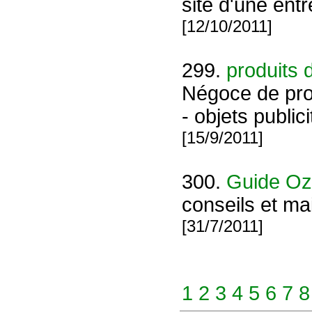
site d'une entr
[12/10/2011]
299.
produits 
Négoce de prod
- objets public
[15/9/2011]
300.
Guide O
conseils et m
[31/7/2011]
1
2
3
4
5
6
7
8