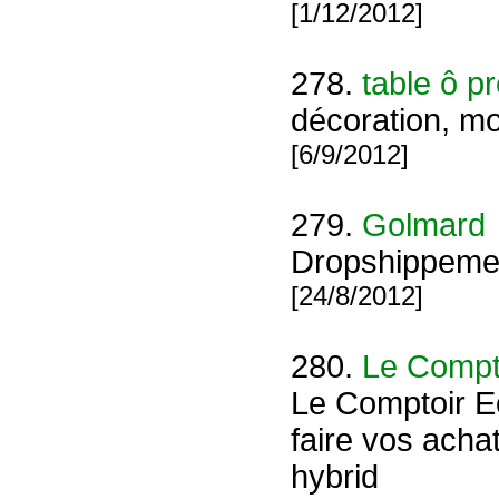
[1/12/2012]
278.
table ô p
décoration, mo
[6/9/2012]
279.
Golmard
Dropshippement
[24/8/2012]
280.
Le Compto
Le Comptoir Eo
faire vos acha
hybrid