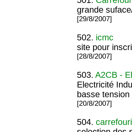
501.
Carrefour
grande suface
[29/8/2007]
502.
icmc
site pour insc
[28/8/2007]
503.
A2CB - Ele
Electricité Ind
basse tension 
[20/8/2007]
504.
carrefour
selection des 