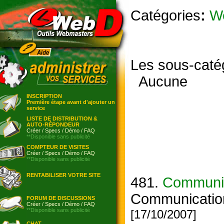
Catégories
:
W
Les sous-caté
Aucune
INSCRIPTION
Première étape avant d'ajouter un
service
LISTE DE DISTRIBUTION &
AUTO-RÉPONDEUR
Créer
/
Specs
/
Démo
/
FAQ
**Disponible sans publicité
COMPTEUR DE VISITES
Créer
/
Specs
/
Démo
/
FAQ
**Disponible sans publicité
RENTABILISER VOTRE SITE
481.
Communi
Communication
FORUM DE DISCUSSIONS
Créer
/
Specs
/
Démo
/
FAQ
**Disponible sans publicité
[17/10/2007]
CHAT