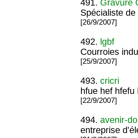
491.
Gravure 
Spécialiste de
[26/9/2007]
492.
lgbf
Courroies indu
[25/9/2007]
493.
cricri
hfue hef hfefu
[22/9/2007]
494.
avenir-d
entreprise d'él