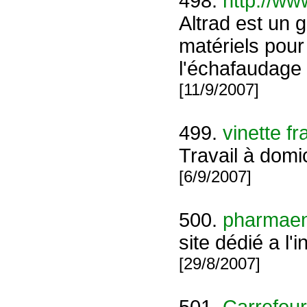
498.
http://ww
Altrad est un 
matériels pour
l'échafaudage
[11/9/2007]
499.
vinette f
Travail à domic
[6/9/2007]
500.
pharmae
site dédié a l
[29/8/2007]