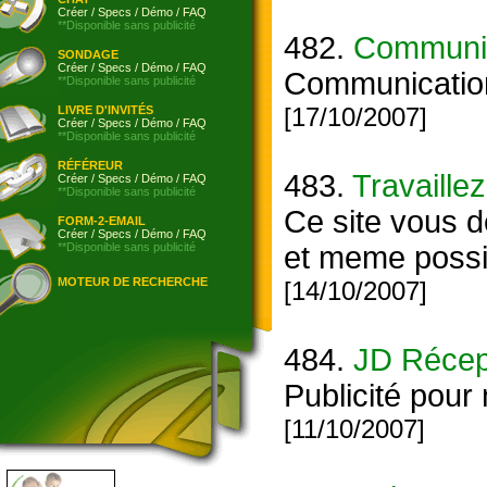
Créer
/
Specs
/
Démo
/
FAQ
**Disponible sans publicité
482.
Communi
SONDAGE
Créer
/
Specs
/
Démo
/
FAQ
Communication
**Disponible sans publicité
[17/10/2007]
LIVRE D'INVITÉS
Créer
/
Specs
/
Démo
/
FAQ
**Disponible sans publicité
RÉFÉREUR
483.
Travaille
Créer
/
Specs
/
Démo
/
FAQ
**Disponible sans publicité
Ce site vous d
FORM-2-EMAIL
Créer
/
Specs
/
Démo
/
FAQ
**Disponible sans publicité
et meme possi
MOTEUR DE RECHERCHE
[14/10/2007]
484.
JD Récep
Publicité pour
[11/10/2007]