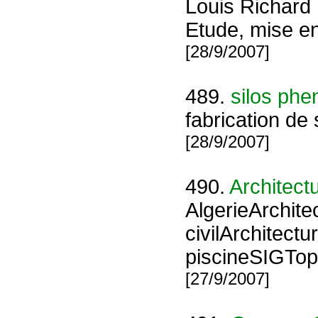
Louis Richard 
Etude, mise en
[28/9/2007]
489.
silos phe
fabrication de
[28/9/2007]
490.
Architect
AlgerieArchit
civilArchitect
piscineSIGTop
[27/9/2007]