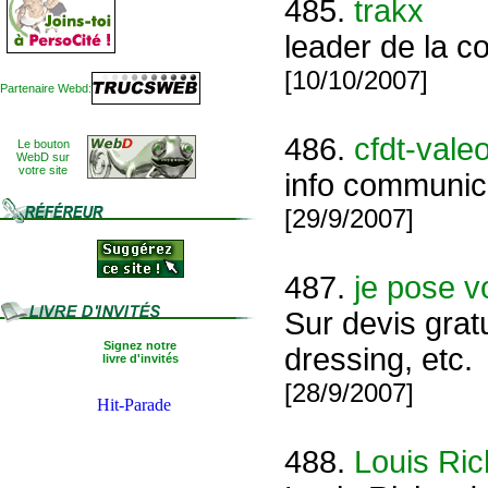
485.
trakx
leader de la co
[10/10/2007]
Partenaire Webd:
486.
cfdt-vale
Le bouton
WebD sur
votre site
info communica
[29/9/2007]
487.
je pose v
Sur devis gratu
Signez notre
dressing, etc.
livre d'invités
[28/9/2007]
488.
Louis Ric