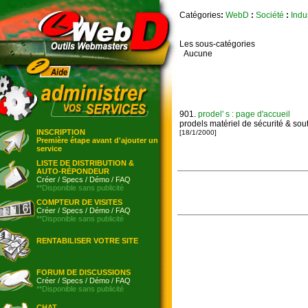
Catégories
:
WebD
:
Société
:
Indu
Les sous-catégories
Aucune
901.
prodel' s : page d'accueil
prodels matériel de sécurité & sout
INSCRIPTION
[18/1/2000]
Première étape avant d'ajouter un
service
LISTE DE DISTRIBUTION &
AUTO-RÉPONDEUR
Créer
/
Specs
/
Démo
/
FAQ
**Disponible sans publicité
COMPTEUR DE VISITES
Créer
/
Specs
/
Démo
/
FAQ
**Disponible sans publicité
RENTABILISER VOTRE SITE
FORUM DE DISCUSSIONS
Créer
/
Specs
/
Démo
/
FAQ
**Disponible sans publicité
CHAT