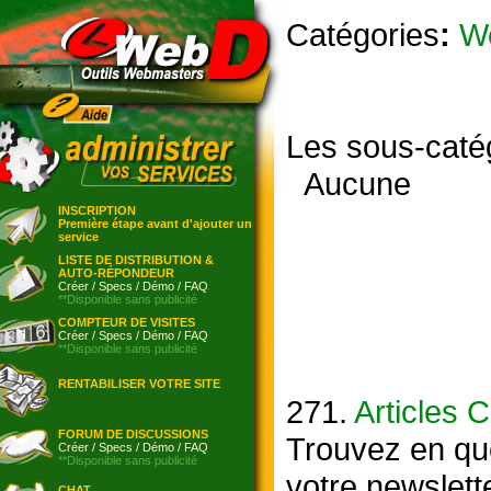
Catégories
:
W
Les sous-caté
Aucune
INSCRIPTION
Première étape avant d'ajouter un
service
LISTE DE DISTRIBUTION &
AUTO-RÉPONDEUR
Créer
/
Specs
/
Démo
/
FAQ
**Disponible sans publicité
COMPTEUR DE VISITES
Créer
/
Specs
/
Démo
/
FAQ
**Disponible sans publicité
RENTABILISER VOTRE SITE
271.
Articles C
FORUM DE DISCUSSIONS
Trouvez en que
Créer
/
Specs
/
Démo
/
FAQ
**Disponible sans publicité
votre newslette
CHAT