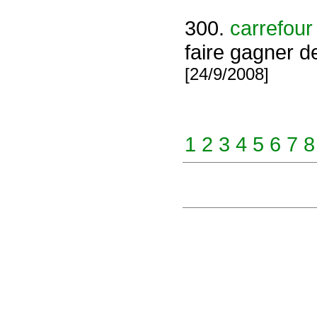
300.
carrefour 
faire gagner d
[24/9/2008]
1
2
3
4
5
6
7
8