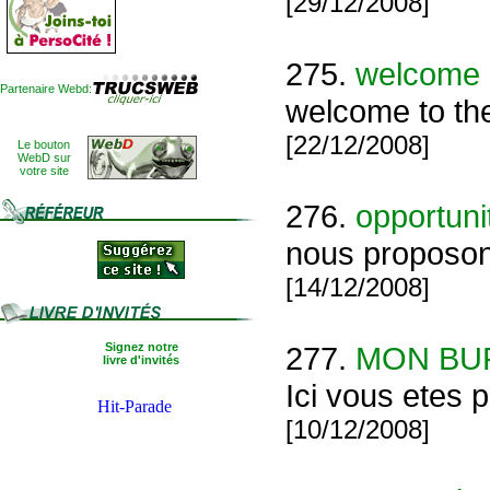
[29/12/2008]
275.
welcome
Partenaire Webd:
welcome to th
[22/12/2008]
Le bouton
WebD sur
votre site
276.
opportunit
nous proposon
[14/12/2008]
Signez notre
277.
MON BU
livre d'invités
Ici vous etes p
[10/12/2008]