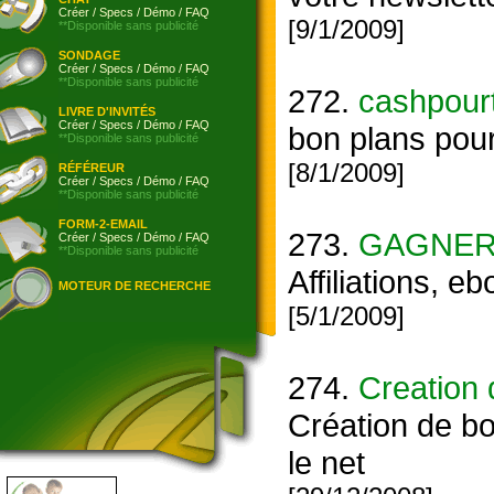
Créer
/
Specs
/
Démo
/
FAQ
[9/1/2009]
**Disponible sans publicité
SONDAGE
Créer
/
Specs
/
Démo
/
FAQ
**Disponible sans publicité
272.
cashpour
LIVRE D'INVITÉS
Créer
/
Specs
/
Démo
/
FAQ
bon plans pour
**Disponible sans publicité
[8/1/2009]
RÉFÉREUR
Créer
/
Specs
/
Démo
/
FAQ
**Disponible sans publicité
FORM-2-EMAIL
273.
GAGNER
Créer
/
Specs
/
Démo
/
FAQ
**Disponible sans publicité
Affiliations, 
MOTEUR DE RECHERCHE
[5/1/2009]
274.
Creation 
Création de bo
le net