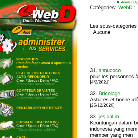
Accueil
|
Q
Catégories
:
WebD
:
Les sous-catégories
Aucune
INSCRIPTION
Première étape avant d'ajouter un
service
31.
annucoco
LISTE DE DISTRIBUTION &
pour les personnes à
AUTO-RÉPONDEUR
Créer
/
Specs
/
Démo
/
FAQ
[4/2/2021]
**Disponible sans publicité
COMPTEUR DE VISITES
32.
Bricolage
Créer
/
Specs
/
Démo
/
FAQ
**Disponible sans publicité
Astuces et bonne idé
[25/12/2020]
RENTABILISER VOTRE SITE
33.
jesidalim
Keuntungan dalam ber
FORUM DE DISCUSSIONS
Créer
/
Specs
/
Démo
/
FAQ
indonesia yang mem
**Disponible sans publicité
member yang men
CHAT