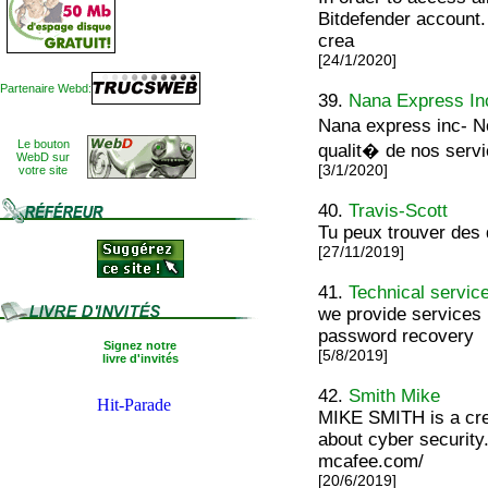
Bitdefender account.
crea
[24/1/2020]
Partenaire Webd:
39.
Nana Express In
Nana express inc- No
Le bouton
qualit� de nos servic
WebD sur
[3/1/2020]
votre site
40.
Travis-Scott
Tu peux trouver des 
[27/11/2019]
41.
Technical servic
we provide services 
password recovery
Signez notre
[5/8/2019]
livre d'invités
42.
Smith Mike
MIKE SMITH is a crea
about cyber security
mcafee.com/
[20/6/2019]