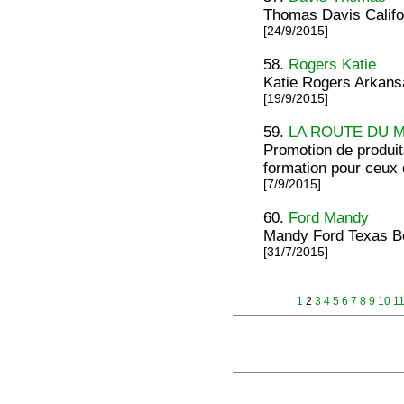
Thomas Davis Califo
[24/9/2015]
58.
Rogers Katie
Katie Rogers Arkansa
[19/9/2015]
59.
LA ROUTE DU M
Promotion de produits
formation pour ceux q
[7/9/2015]
60.
Ford Mandy
Mandy Ford Texas 
[31/7/2015]
1
2
3
4
5
6
7
8
9
10
1