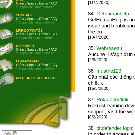
[11/7/2020]
Créer
/
Specs
/
Démo
/
FAQ
**Disponible sans publicité
34.
Gethumanhelp
SONDAGE
Créer
/
Specs
/
Démo
/
FAQ
GetHumanHelp is an o
**Disponible sans publicité
issue and troublesho
LIVRE D'INVITÉS
the en
Créer
/
Specs
/
Démo
/
FAQ
[10/7/2020]
**Disponible sans publicité
RÉFÉREUR
35.
Webreseau
Créer
/
Specs
/
Démo
/
FAQ
**Disponible sans publicité
Aucune il s'agit d'u
[2/6/2020]
FORM-2-EMAIL
Créer
/
Specs
/
Démo
/
FAQ
**Disponible sans publicité
36.
muathe123
Cập nhật các thông t
MOTEUR DE RECHERCHE
chiết k
[16/3/2020]
37.
Roku.com/link
Roku streaming devic
support, visit the we
[8/2/2020]
38.
bitdefender login
In order to access al