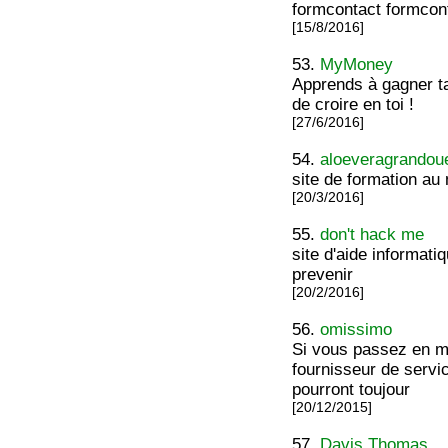
formcontact formcon
[15/8/2016]
53.
MyMoney
Apprends à gagner ta 
de croire en toi !
[27/6/2016]
54.
aloeveragrandou
site de formation au
[20/3/2016]
55.
don't hack me
site d'aide informat
prevenir
[20/2/2016]
56.
omissimo
Si vous passez en mo
fournisseur de servi
pourront toujour
[20/12/2015]
57.
Davis Thomas