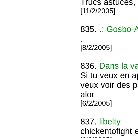
Trucs astuces, 
[11/2/2005]
835.
.: Gosbo-A
.
[8/2/2005]
836.
Dans la v
Si tu veux en a
veux voir des p
alor
[6/2/2005]
837.
libelty
chickentofight 