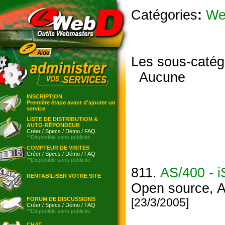
Catégories
:
We
Les sous-catég
Aucune
INSCRIPTION
Première étape avant d'ajouter un
service
LISTE DE DISTRIBUTION &
AUTO-RÉPONDEUR
Créer
/
Specs
/
Démo
/
FAQ
**Disponible sans publicité
COMPTEUR DE VISITES
Créer
/
Specs
/
Démo
/
FAQ
**Disponible sans publicité
811.
AS/400 - i
RENTABILISER VOTRE SITE
Open source, A
FORUM DE DISCUSSIONS
[23/3/2005]
Créer
/
Specs
/
Démo
/
FAQ
**Disponible sans publicité
CHAT