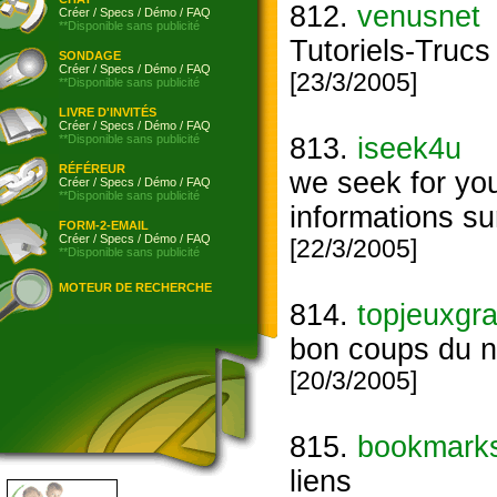
812.
venusnet
Créer
/
Specs
/
Démo
/
FAQ
**Disponible sans publicité
Tutoriels-Truc
SONDAGE
Créer
/
Specs
/
Démo
/
FAQ
[23/3/2005]
**Disponible sans publicité
LIVRE D'INVITÉS
Créer
/
Specs
/
Démo
/
FAQ
**Disponible sans publicité
813.
iseek4u
RÉFÉREUR
we seek for yo
Créer
/
Specs
/
Démo
/
FAQ
**Disponible sans publicité
informations su
FORM-2-EMAIL
Créer
/
Specs
/
Démo
/
FAQ
[22/3/2005]
**Disponible sans publicité
MOTEUR DE RECHERCHE
814.
topjeuxgra
bon coups du n
[20/3/2005]
815.
bookmark
liens