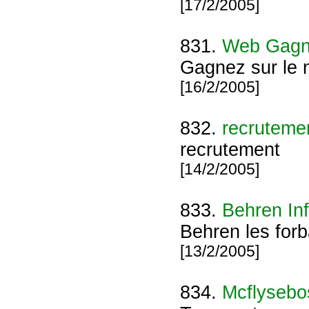
[17/2/2005]
831.
Web Gagn
Gagnez sur le 
[16/2/2005]
832.
recruteme
recrutement
[14/2/2005]
833.
Behren Inf
Behren les for
[13/2/2005]
834.
Mcflyseb