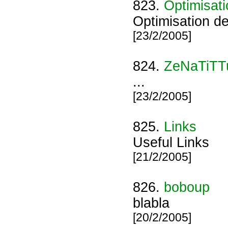
823.
Optimisat
Optimisation d
[23/2/2005]
824.
ZeNaTiTT
...
[23/2/2005]
825.
Links
Useful Links
[21/2/2005]
826.
boboup
blabla
[20/2/2005]