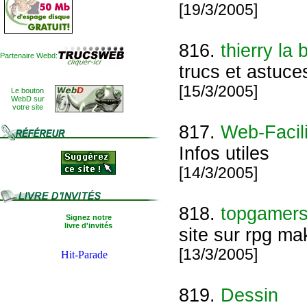
[19/3/2005]
816.
thierry la 
Partenaire Webd:
trucs et astuce
[15/3/2005]
Le bouton
WebD sur
votre site
817.
Web-Facili
Infos utiles
[14/3/2005]
818.
topgamer
Signez notre
livre d'invités
site sur rpg mak
[13/3/2005]
819.
Dessin