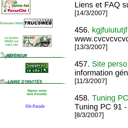
Liens et FAQ su
[14/3/2007]
Partenaire Webd:
456.
kgjfuiututj
www.cvcvcvcvc
Le bouton
WebD sur
votre site
[13/3/2007]
457.
Site perso
information gén
[11/3/2007]
Signez notre
livre d'invités
458.
Tuning PC
Tuning PC 91 -
[8/3/2007]