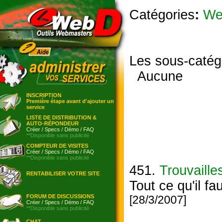
Catégories
:
We
Les sous-catég
Aucune
INSCRIPTION
Première étape avant d'ajouter un
service
LISTE DE DISTRIBUTION &
AUTO-RÉPONDEUR
Créer
/
Specs
/
Démo
/
FAQ
**Disponible sans publicité
COMPTEUR DE VISITES
Créer
/
Specs
/
Démo
/
FAQ
**Disponible sans publicité
451.
Trouvaille
RENTABILISER VOTRE SITE
Tout ce qu'il f
FORUM DE DISCUSSIONS
[28/3/2007]
Créer
/
Specs
/
Démo
/
FAQ
**Disponible sans publicité
CHAT