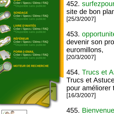
452.
surfezpou
Créer
/
Specs
/
Démo
/
FAQ
**Disponible sans publicité
site de bon pla
SONDAGE
Créer
/
Specs
/
Démo
/
FAQ
[25/3/2007]
**Disponible sans publicité
LIVRE D'INVITÉS
Créer
/
Specs
/
Démo
/
FAQ
**Disponible sans publicité
453.
opportunit
RÉFÉREUR
devenir son pro
Créer
/
Specs
/
Démo
/
FAQ
**Disponible sans publicité
euromillons,
FORM-2-EMAIL
Créer
/
Specs
/
Démo
/
FAQ
[20/3/2007]
**Disponible sans publicité
MOTEUR DE RECHERCHE
454.
Trucs et 
Trucs et Astuc
pour améliorer 
[16/3/2007]
455.
Bienvenue