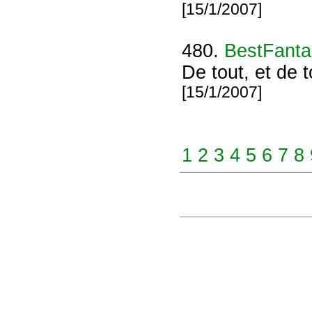
[15/1/2007]
480.
BestFanta
De tout, et de t
[15/1/2007]
1
2
3
4
5
6
7
8