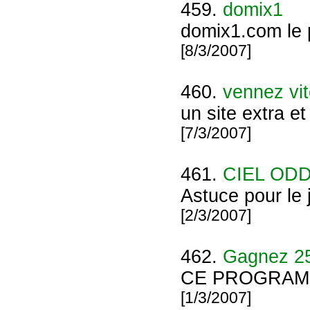
459.
domix1
domix1.com le p
[8/3/2007]
460.
vennez vit
un site extra et
[7/3/2007]
461.
CIEL OD
Astuce pour le
[2/3/2007]
462.
Gagnez 25 
CE PROGRAMM
[1/3/2007]