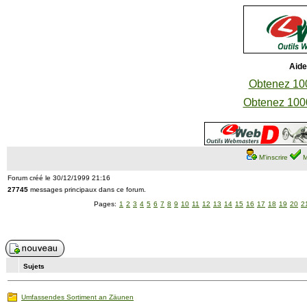
Aide
Obtenez 100
Obtenez 1000
M'inscrire
M
Forum créé le 30/12/1999 21:16
27745
messages principaux dans ce forum.
Pages:
1
2
3
4
5
6
7
8
9
10
11
12
13
14
15
16
17
18
19
20
2
Sujets
Umfassendes Sortiment an Zäunen