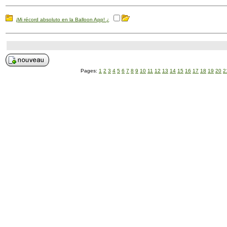
¡Mi récord absoluto en la Balloon App! ¿
Pages:
1
2
3
4
5
6
7
8
9
10
11
12
13
14
15
16
17
18
19
20
2