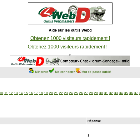
Aide sur les outils Webd
Obtenez 1000 visiteurs rapidement !
Obtenez 1000 visiteurs rapidement !
M'inscrire
Me connecter
Mot de passe oublié
10
11
12
13
14
15
16
17
18
19
20
21
22
23
24
25
26
27
28
29
30
31
32
33
34
35
36
37
Réponse
3