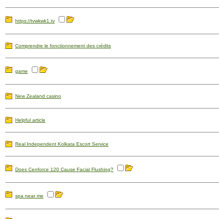
https://tvwkwk1.tv
Comprendre le fonctionnement des crédits
game
New Zealand casino
Helpful article
Real Independent Kolkata Escort Service
Does Cenforce 120 Cause Facial Flushing?
spa near me