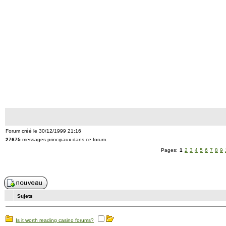
Forum créé le 30/12/1999 21:16
27675
messages principaux dans ce forum.
Pages:
1
2
3
4
5
6
7
8
9
Sujets
Is it worth reading casino forums?