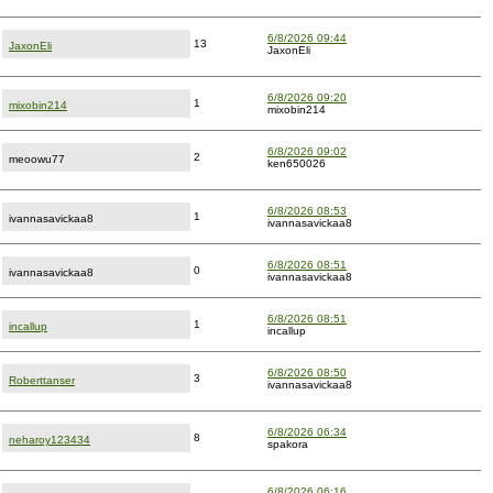
6/8/2026 09:44
13
JaxonEli
JaxonEli
6/8/2026 09:20
1
mixobin214
mixobin214
6/8/2026 09:02
2
meoowu77
ken650026
6/8/2026 08:53
1
ivannasavickaa8
ivannasavickaa8
6/8/2026 08:51
0
ivannasavickaa8
ivannasavickaa8
6/8/2026 08:51
1
incallup
incallup
6/8/2026 08:50
3
Roberttanser
ivannasavickaa8
6/8/2026 06:34
8
neharoy123434
spakora
6/8/2026 06:16