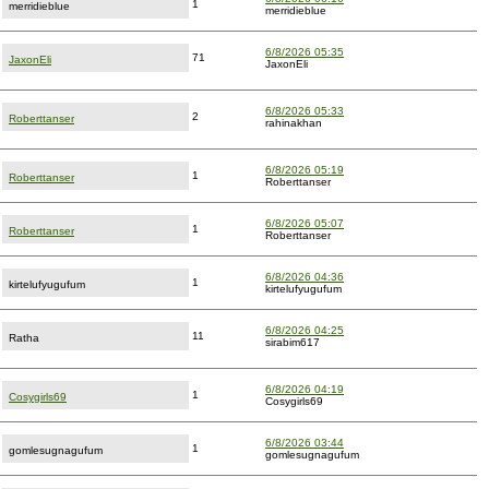
1
merridieblue
merridieblue
6/8/2026 05:35
71
JaxonEli
JaxonEli
6/8/2026 05:33
2
Roberttanser
rahinakhan
6/8/2026 05:19
1
Roberttanser
Roberttanser
6/8/2026 05:07
1
Roberttanser
Roberttanser
6/8/2026 04:36
1
kirtelufyugufum
kirtelufyugufum
6/8/2026 04:25
11
Ratha
sirabim617
6/8/2026 04:19
1
Cosygirls69
Cosygirls69
6/8/2026 03:44
1
gomlesugnagufum
gomlesugnagufum