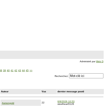
Administré par
Web D
38
39
40
41
42
43
44
45
>>
Recherchez:
Auteur
Vus
dernier message posté
6/8/2026 10:53
22
Asmongold
steelheart5126